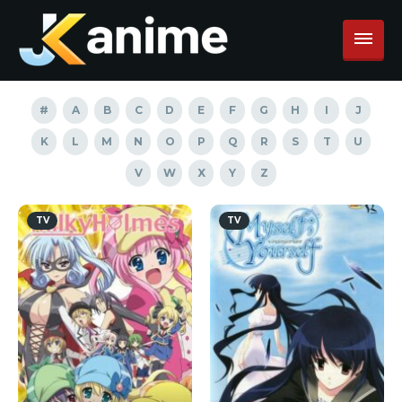
#
A
B
C
D
E
F
G
H
I
J
K
L
M
N
O
P
Q
R
S
T
U
V
W
X
Y
Z
TV
TV