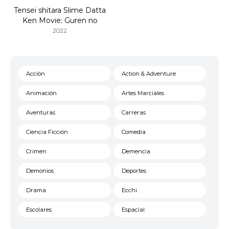
Tensei shitara Slime Datta
Ken Movie: Guren no
Kizuna-hen
2022
Acción
Action & Adventure
Animación
Artes Marciales
Aventuras
Carreras
Ciencia Ficción
Comedia
Crimen
Demencia
Demonios
Deportes
Drama
Ecchi
Escolares
Espacial
Familia
Fantasía