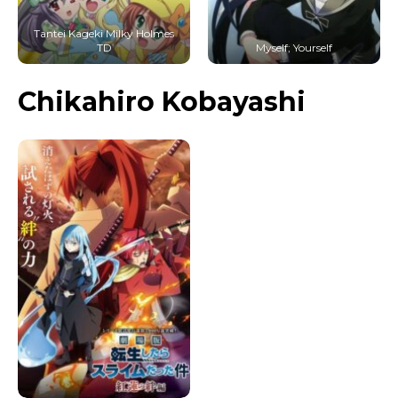
Tantei Kageki Milky Holmes
TD
Myself; Yourself
Chikahiro Kobayashi