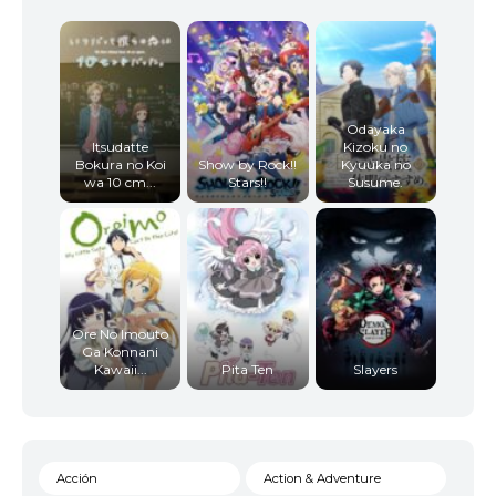
Odayaka
Itsudatte
Kizoku no
Bokura no Koi
Show by Rock!!
Kyuuka no
wa 10 cm...
Stars!!
Susume.
Ore No Imouto
Ga Konnani
Kawaii...
Pita Ten
Slayers
Acción
Action & Adventure