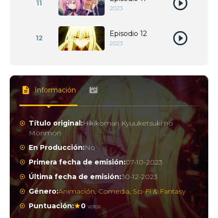
11
2023
Episodio 12
12
2023
Información
Título original:
Hikikomari Kyuuketsuki no
Monmon
En Producción:
No
Primera fecha de emisión:
07-10-2023
Última fecha de emisión:
30-12-2023
Género:
Animación
,
Comedia
,
Sci-Fi & Fantasy
Puntuación:
0
votos