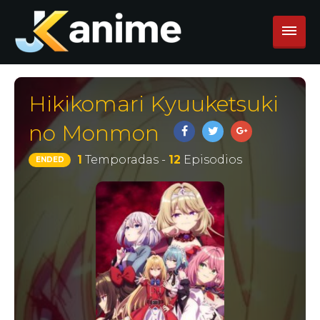
Hikikomari Kyuuketsuki
no Monmon
1
Temporadas -
12
Episodios
ENDED