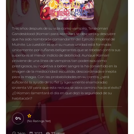
Tres años después de su vida como vampiro, Terakomari
Gandesblood (Komari para abreviar), se despierta y descubre
que ha sido nombrada comandante del Ejército Imperial de
Mulnite. La cuestión es que su nueva unidad está formada
únicamente por rufianes beligerantes que se rebelan contra sus
superiores al menor indicio de debilidad. Aunque Komari
proviene de una línea de vampiros tan poderosos como
prestigiosos, su negativa a beber sangre la ha convertido en la
imagen de la mediocridad: escuálida, descoordinada e inepta
para la magia. Con las probabilidades en su contra, ¿será
suficiente la ayuda de su fiel (y ligeramente enamorada)
sirvienta Vill para que esta reclusa se abra camino hacia el éxito?
¿O Komari lamentará el día en que dejó la seguridad de su
habitación?
0
(No Ratings Yet)
24m
2023
73 views