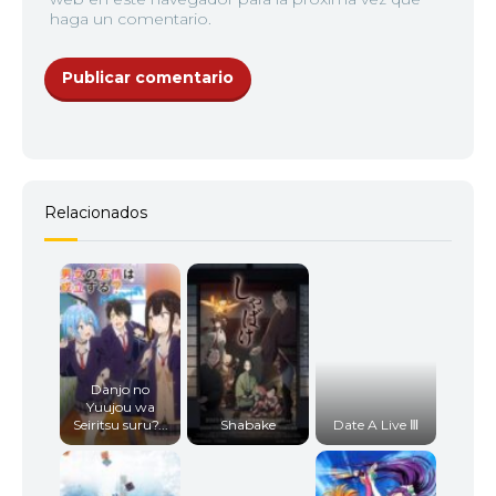
haga un comentario.
Relacionados
Danjo no
Yuujou wa
Seiritsu suru?...
Shabake
Date A Live Ⅲ