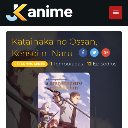
Katainaka no Ossan,
Kensei ni Naru
1
Temporadas -
12
Episodios
RETURNING SERIES