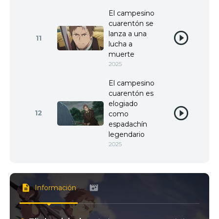
El campesino
cuarentón se
lanza a una
11
lucha a
muerte
2025
El campesino
cuarentón es
elogiado
12
como
espadachín
legendario
2025
Información