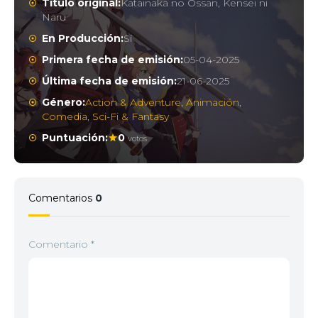
Título original:
Katainaka no Ossan, Kensei ni
Naru
En Producción:
Sí
Primera fecha de emisión:
05-04-2025
Última fecha de emisión:
21-06-2025
Género:
Action & Adventure
,
Animación
,
Comedia
,
Sci-Fi & Fantasy
Puntuación:
0
votos
Comentarios
0
Comentario
*