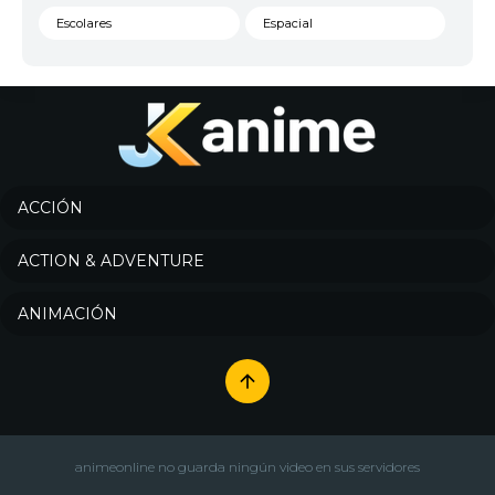
Escolares
Espacial
Familia
Fantasía
Harem
Historico
Infantil
Josei
Juegos
Kids
ACCIÓN
Magia
Mecha
ACTION & ADVENTURE
Militar
Misterio
ANIMACIÓN
Música
Parodia
Policía
Psicológico
Recuentos de la vida
Romance
Samurai
Sci-Fi & Fantasy
animeonline no guarda ningún video en sus servidores
Seinen
Shoujo