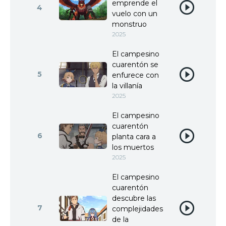
emprende el
4
vuelo con un
monstruo
2025
El campesino
cuarentón se
5
enfurece con
la villanía
2025
El campesino
cuarentón
6
planta cara a
los muertos
2025
El campesino
cuarentón
descubre las
7
complejidades
de la