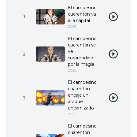
El campesino
cuarentón va
1
a la capital
2025
El campesino
cuarentón se
ve
2
sorprendido
por la magia
2025
El campesino
cuarentón
encaja un
3
ataque
encarnizado
2025
El campesino
cuarentón