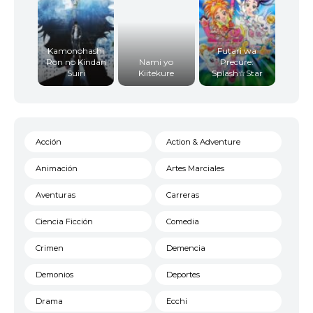
Kamonohashi
Futari wa
Ron no Kindan
Nami yo
Precure:
Suiri
Kiitekure
Splash☆Star
Acción
Action & Adventure
Animación
Artes Marciales
Aventuras
Carreras
Ciencia Ficción
Comedia
Crimen
Demencia
Demonios
Deportes
Drama
Ecchi