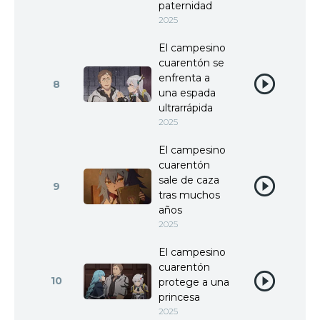
paternidad
2025
El campesino
cuarentón se
enfrenta a
8
una espada
ultrarrápida
2025
El campesino
cuarentón
sale de caza
9
tras muchos
años
2025
El campesino
cuarentón
10
protege a una
princesa
2025