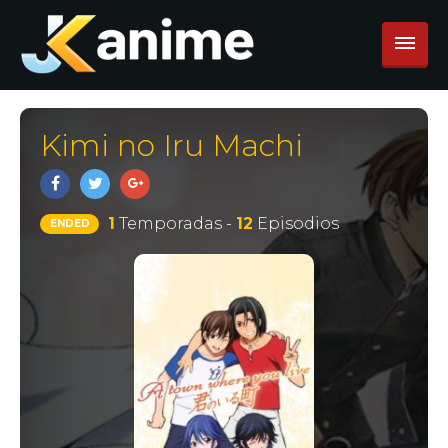
Kimi no Iru Machi
1
Temporadas -
12
Episodios
ENDED