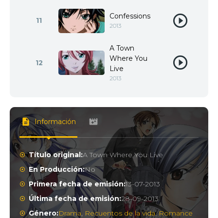
Confessions
11
2013
A Town
Where You
12
Live
2013
Información
Título original:
A Town Where You Live
En Producción:
No
Primera fecha de emisión:
13-07-2013
Última fecha de emisión:
28-09-2013
Género:
Drama
,
Recuentos de la vida
,
Romance