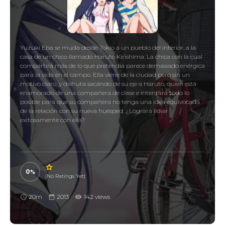
Yuzuki Eba se muda desde Tokio a un pueblo del interior, a la
casa de un chico llamado Haruto Kirishima. La chica con la cual
compartirá más de lo que pretendía parece demasiado enérgica
para la vida en el campo. Ella viene de la ciudad pero sin un
motivo claro, y disfruta sacándo de su eje a Haruto, quien está
enamorado de una compañera de clase e intentará todo lo
posible para que su compañera no tenga una idea equivocada
de la relación con su nueva huésped. ¿Logrará lidiar
exitosamente con ella?
0
(No Ratings Yet)
20m
2013
142 views