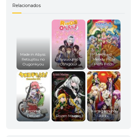
Relacionados
Made in Abyss:
Mermaid
Retsujitsu no
Ryuuou no
Melody Pichi
Ougonkyou
Oshigoto!
Pichi Pitch
Kemeko
Kamigami no
Deluxe!
Rozen Maiden
Asobi