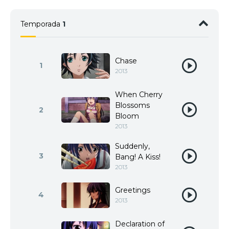
Temporada
1
Chase
1
2013
When Cherry
Blossoms
2
Bloom
2013
Suddenly,
3
Bang! A Kiss!
2013
Greetings
4
2013
Declaration of