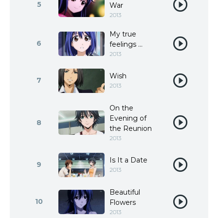
5
War
2013
My true
6
feelings …
2013
Wish
7
2013
On the
Evening of
8
the Reunion
2013
Is It a Date
9
2013
Beautiful
10
Flowers
2013