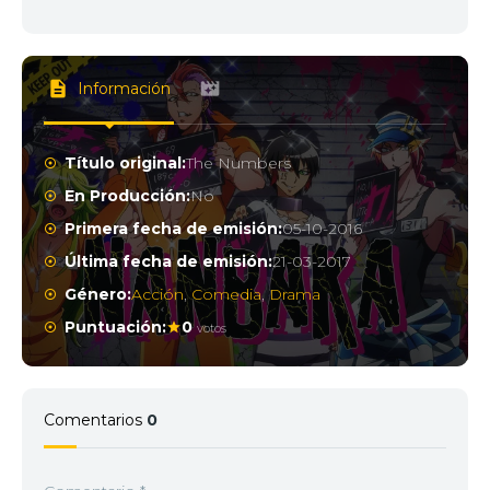
Información
Título original:
The Numbers
En Producción:
No
Primera fecha de emisión:
05-10-2016
Última fecha de emisión:
21-03-2017
Género:
Acción
,
Comedia
,
Drama
Puntuación:
0
votos
Comentarios
0