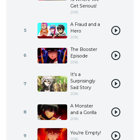
Get Serious!
2016
A Fraud and a
5
Hero
2016
The Booster
6
Episode
2016
It's a
Surprisingly
7
Sad Story
2016
A Monster
8
and a Gorilla
2016
You're Empty!
9
2016