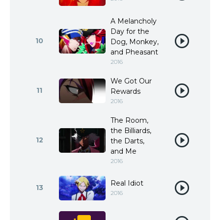
A Melancholy
Day for the
10
Dog, Monkey,
and Pheasant
2016
We Got Our
11
Rewards
2016
The Room,
the Billiards,
12
the Darts,
and Me
2016
Real Idiot
13
2016