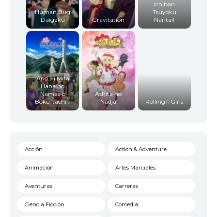
Ichiban
Human Bug
Tsuyoku
Daigaku
Gravitation
Naritai!
Ano Hi Mita
Hana no
Namae o
Ashita no
Boku-tachi...
Nadja
Rolling☆Girls
Acción
Action & Adventure
Animación
Artes Marciales
Aventuras
Carreras
Ciencia Ficción
Comedia