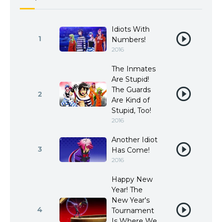
Idiots With
1
Numbers!
2016
The Inmates
Are Stupid!
The Guards
2
Are Kind of
Stupid, Too!
2016
Another Idiot
3
Has Come!
2016
Happy New
Year! The
New Year's
4
Tournament
Is Where We