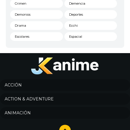
Crimen
Demencia
Demonios
Deportes
Drama
Ecchi
Escolares
Espacial
Familia
Fantasía
Harem
Historico
Infantil
Josei
Juegos
Kids
ACCIÓN
Magia
Mecha
ACTION & ADVENTURE
Militar
Misterio
ANIMACIÓN
Música
Parodia
Policía
Psicológico