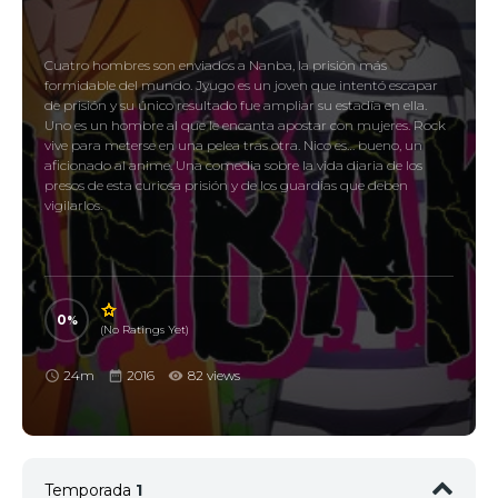
Cuatro hombres son enviados a Nanba, la prisión más
formidable del mundo. Jyugo es un joven que intentó escapar
de prisión y su único resultado fue ampliar su estadía en ella.
Uno es un hombre al que le encanta apostar con mujeres. Rock
vive para meterse en una pelea tras otra. Nico es… bueno, un
aficionado al anime. Una comedia sobre la vida diaria de los
presos de esta curiosa prisión y de los guardias que deben
vigilarlos.
0
(No Ratings Yet)
24m
2016
82 views
Temporada
1