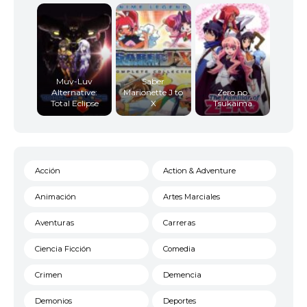
Muv-Luv
Saber
Alternative:
Marionette J to
Zero no
Total Eclipse
X
Tsukaima
Acción
Action & Adventure
Animación
Artes Marciales
Aventuras
Carreras
Ciencia Ficción
Comedia
Crimen
Demencia
Demonios
Deportes