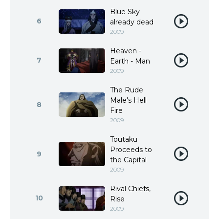
Blue Sky
6
already dead
2009
Heaven -
7
Earth - Man
2009
The Rude
Male's Hell
8
Fire
2009
Toutaku
Proceeds to
9
the Capital
2009
Rival Chiefs,
10
Rise
2009