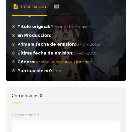
Información
Título original:
Beyond the Heavens
En Producción:
No
Primera fecha de emisión:
07-04-2009
Última fecha de emisión:
30-09-2009
Género:
Acción
,
Aventuras
,
Historico
Puntuación:
0
votos
Comentarios
0
Comentario
*