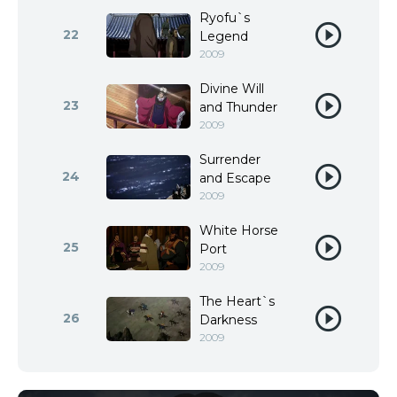
Ryofu`s
22
Legend
2009
Divine Will
23
and Thunder
2009
Surrender
24
and Escape
2009
White Horse
25
Port
2009
The Heart`s
26
Darkness
2009