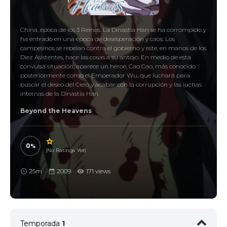
China, época de los 3 Reinos. La Dinastía Han se ha corrompido y
ha entrado en una época de desesperación y caos. Los
campesinos se rebelan contra el gobierno y este, en manos de los
Diez Asistentes, hace las cosas a su antojo. En medio de esta
convulsa situación, aparece un héroe, Cao Cao, más conocido
posteriormente como el Emperador Wu, que luchará para
buscar el deseo del Cielo y acabar con la corrupción y las luchas
internas de la Dinastía Han.
Beyond the Heavens
0
(No Ratings Yet)
25m
2009
171 views
Temporada
1