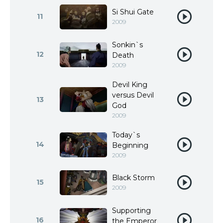
Si Shui Gate
11
2009
Sonkin`s
12
Death
2009
Devil King
versus Devil
13
God
2009
Today`s
14
Beginning
2009
Black Storm
15
2009
Supporting
16
the Emperor