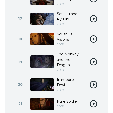
2009
Sousou and
17
Ryuubi
2009
Soushi`s
18
Visions
2009
The Monkey
and the
19
Dragon
2009
Immobile
20
Devil
2009
Pure Soldier
21
2009