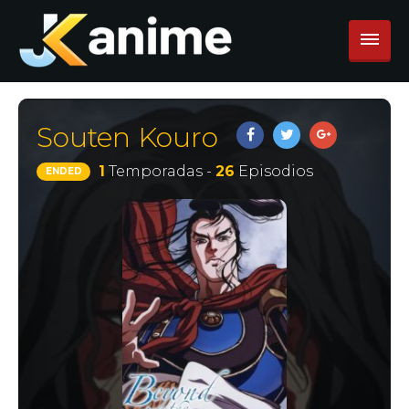
Souten Kouro
1
Temporadas -
26
Episodios
ENDED