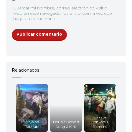
Guardar mi nombre, correo electrónico y sitio
web en este navegador para la próxima vez que
haga un comentario.
Relacionados
Hakata
Majo no
Double Decker!
Tonkotsu
Tabitabi
Doug & Kirill
Ramens