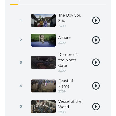
The Boy Sou
1
Sou
2009
Amore
2
2009
Demon of
the North
3
Gate
2009
Feast of
4
Flame
2009
Vessel of the
5
World
2009