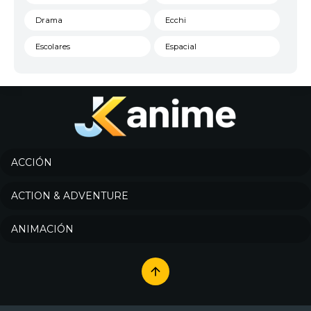
Drama
Ecchi
Escolares
Espacial
Familia
Fantasía
Harem
Historico
Infantil
Josei
Juegos
Kids
ACCIÓN
Magia
Mecha
ACTION & ADVENTURE
Militar
Misterio
ANIMACIÓN
Música
Parodia
Policía
Psicológico
Recuentos de la vida
Romance
Samurai
Sci-Fi & Fantasy