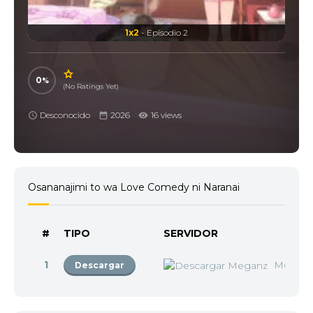
1x2
- Episodio 2
0
(No Ratings Yet)
Desconocido
2026
16 views
Osananajimi to wa Love Comedy ni Naranai
#
TIPO
SERVIDOR
1
Megan
Descargar