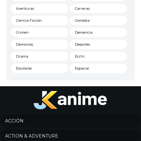
Aventuras
Carreras
Ciencia Ficción
Comedia
Crimen
Demencia
Demonios
Deportes
Drama
Ecchi
Escolares
Espacial
Familia
Fantasía
Harem
Historico
Infantil
Josei
Juegos
Kids
ACCIÓN
Magia
Mecha
ACTION & ADVENTURE
Militar
Misterio