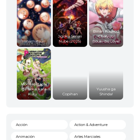
Binan Koukou
Jigoku Sensei
Chikyuu
Hinamatsuri
Nube (2025)
Bouei-bu Love!
Mondaiji-tachi
ga Isekai kara
Yuusha ga
Kuru...
Copihan
Shinda!
Acción
Action & Adventure
Animación
Artes Marciales