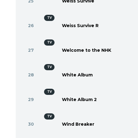
25
Weiss Survive
TV
26
Weiss Survive R
TV
27
Welcome to the NHK
TV
28
White Album
TV
29
White Album 2
TV
30
Wind Breaker