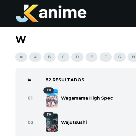
W
#
A
B
C
D
E
F
G
H
#
52 RESULTADOS
TV
01
Wagamama High Spec
TV
02
Wajutsushi