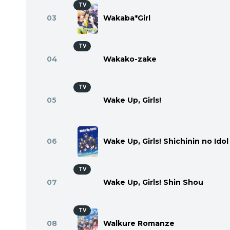
TV
03
Wakaba*Girl
TV
04
Wakako-zake
TV
05
Wake Up, Girls!
06
Wake Up, Girls! Shichinin no Idol
TV
07
Wake Up, Girls! Shin Shou
TV
08
Walkure Romanze