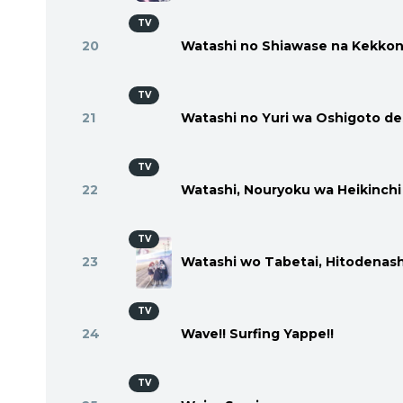
TV
20
Watashi no Shiawase na Kekko
TV
21
Watashi no Yuri wa Oshigoto de
TV
22
Watashi, Nouryoku wa Heikinchi d
TV
23
Watashi wo Tabetai, Hitodenash
TV
24
Wave!! Surfing Yappe!!
TV