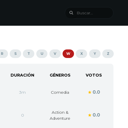
R
S
T
U
V
W
X
Y
Z
DURACIÓN
GÉNEROS
VOTOS
0.0
3m
Comedia
Action &
0.0
0
Adventure