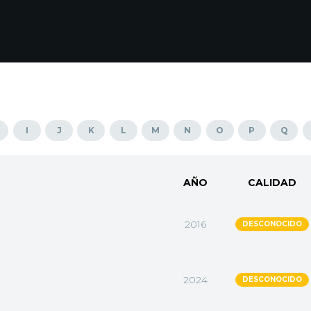
I
J
K
L
M
N
O
P
Q
AÑO
CALIDAD
2016
DESCONOCIDO
2024
DESCONOCIDO