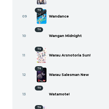
TV
09
Wandance
TV
10
Wangan Midnight
TV
11
Warau Arsnotoria Sun!
TV
12
Warau Salesman New
TV
13
Watamote!
TV