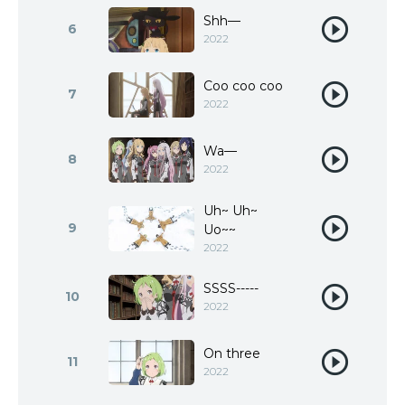
Shh—
6
2022
Coo coo coo
7
2022
Wa—
8
2022
Uh~ Uh~
9
Uo~~
2022
SSSS-----
10
2022
On three
11
2022