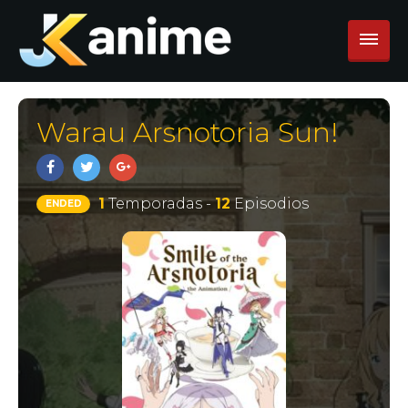
Warau Arsnotoria Sun!
1
Temporadas -
12
Episodios
ENDED