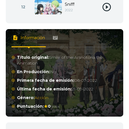
Sniff!
12
2022
Información
Título original:
Smile of the Arsnotoria the
Animation
En Producción:
No
Primera fecha de emisión:
06-07-2022
Última fecha de emisión:
21-09-2022
Género:
Acción
Puntuación:
0
votos