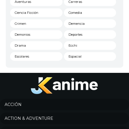
Aventuras
Carreras
Ciencia Ficción
Comedia
Crimen
Demencia
Demonios
Deportes
Drama
Ecchi
Escolares
Espacial
Familia
Fantasía
Harem
Historico
Infantil
Josei
Juegos
Kids
ACCIÓN
Magia
Mecha
ACTION & ADVENTURE
Militar
Misterio