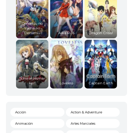
Densetsu no
Yusha no
Densetsu
Aika R-16
Dragon Crisis!
Schwarzesmar
ken
Loveless
Captain Earth
Acción
Action & Adventure
Animación
Artes Marciales