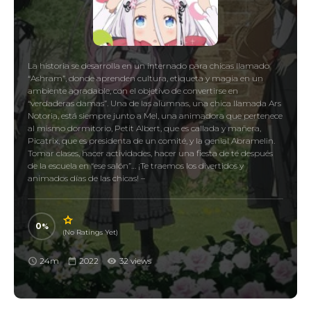
La historia se desarrolla en un internado para chicas llamado
“Ashram”, donde aprenden cultura, etiqueta y magia en un
ambiente agradable, con el objetivo de convertirse en
“verdaderas damas”. Una de las alumnas, una chica llamada Ars
Notoria, está siempre junto a Mel, una animadora que pertenece
al mismo dormitorio, Petit Albert, que es callada y mañera,
Picatrix, que es presidenta de un comité, y la genial Abramelin.
Tomar clases, hacer actividades, hacer una fiesta de té después
de la escuela en “ese salón”… ¡Te traemos los divertidos y
animados días de las chicas! –
0
(No Ratings Yet)
24m
2022
32 views