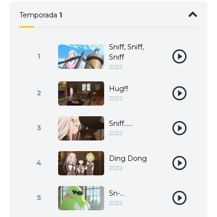
Temporada
1
Sniff, Sniff,
1
Sniff
2022
Hug!!!
2
2022
Sniff......
3
2022
Ding Dong
4
2022
Sn-...
5
2022