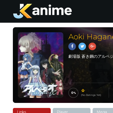
Aoki Hagan
劇場版 蒼き鋼のアルペジオ
0
(No Ratings Yet)
Links
Player
Mega