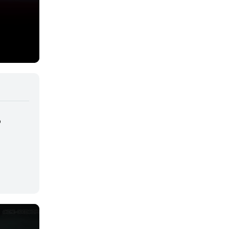
Deportes
Drama
Ecchi
Escolares
Espacial
Familia
D
Fantasía
Harem
Historico
Infantil
Josei