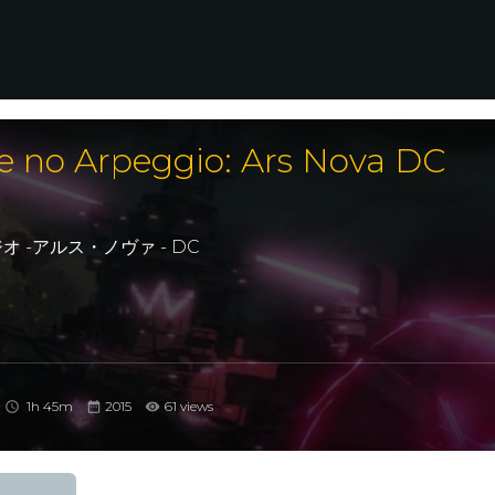
e no Arpeggio: Ars Nova DC
 -アルス・ノヴァ - DC
1h 45m
2015
61 views