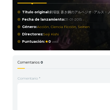
Título original:
劇場版 蒼き鋼のアルペジオ -アルス・ノヴ
Fecha de lanzamiento:
31-01-2015
Género:
Acción
,
Ciencia Ficción
,
Seinen
Directores:
Seiji Kishi
Puntuación:
0
votos
Comentarios
0
Comentario
*