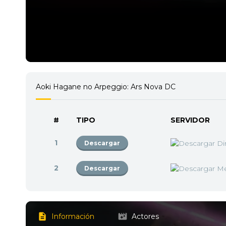
Aoki Hagane no Arpeggio: Ars Nova DC
#
TIPO
SERVIDOR
1
Descargar
2
Descargar
Información
Actores