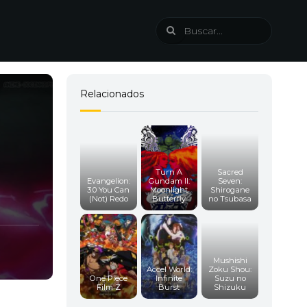
Relacionados
Turn A
Sacred
Evangelion:
Gundam II:
Seven:
3.0 You Can
Moonlight
Shirogane
(Not) Redo
Butterfly
no Tsubasa
Mushishi
Accel World:
Zoku Shou:
One Piece
Infinite
Suzu no
Film Z
Burst
Shizuku