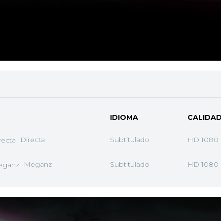
IDIOMA
CALIDA
Directa
Subtitulado
HD 1080
Meganz
Subtitulado
HD 1080