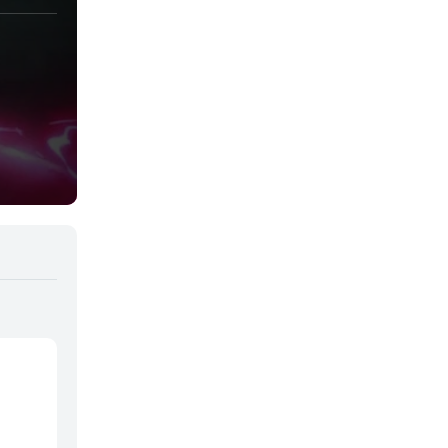
Juegos
Kids
Magia
Mecha
Militar
Misterio
Música
Parodia
Policía
Psicológico
Recuentos de la vida
Romance