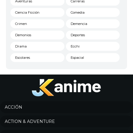
Aventuras
Carreras
Ciencia Ficción
Comedia
Crimen
Demencia
Demonios
Deportes
Drama
Ecchi
Escolares
Espacial
Familia
Fantasía
Harem
Historico
Infantil
Josei
Juegos
Kids
ACCIÓN
Magia
Mecha
ACTION & ADVENTURE
Militar
Misterio