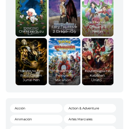
Ookii Nensei to
Fairy Tail Movie
Chiisana 2
Chirin no Suzu
2: Dragon Cry
Nensei
Hokuto no Ken:
Pokemon
Koutetsujou no
Raoh Gaiden
Película 19:
Kabaneri:
Junai-hen
Volcanion...
Unato...
Acción
Action & Adventure
Animación
Artes Marciales