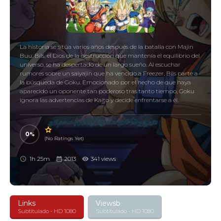
La historia se sitúa varios años después de la batalla con Majin
Buu. Bils, el Dios de la destrucción que mantenía el equilibrio del
universo, se ha despertado de un largo sueño. Al escuchar
rumores sobre un saiyajin que ha vencido a Freezer, Bils parte a
la búsqueda de Goku. Emocionado por el hecho de que haya
aparecido un oponente tan poderoso tras tanto tiempo, Goku
ignora las advertencias de Kaito y decide enfrentarse a él.
0
(No Ratings Yet)
1h 25m
2013
341 views
Links
Viewsb
Subtitulado - HD 1080
Subtitulado - HD 1080