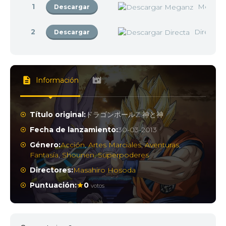
1
Megan
Descargar
2
Directa
Descargar
Información
Título original:
ドラゴンボールZ 神と神
Fecha de lanzamiento:
30-03-2013
Género:
Acción
,
Artes Marciales
,
Aventuras
,
Fantasía
,
Shounen
,
Superpoderes
Directores:
Masahiro Hosoda
Puntuación:
0
votos