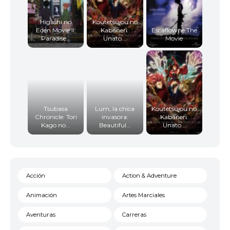
Higashi no
Koutetsujou no
Eden Movie II:
Kabaneri:
Escaflowne The
Paradise...
Unato...
Movie
Tsubasa
Lum, la chica
Koutetsujou no
Chronicle: Tori
invasora:
Kabaneri:
Kago no...
Beautiful...
Unato...
Acción
Action & Adventure
Animación
Artes Marciales
Aventuras
Carreras