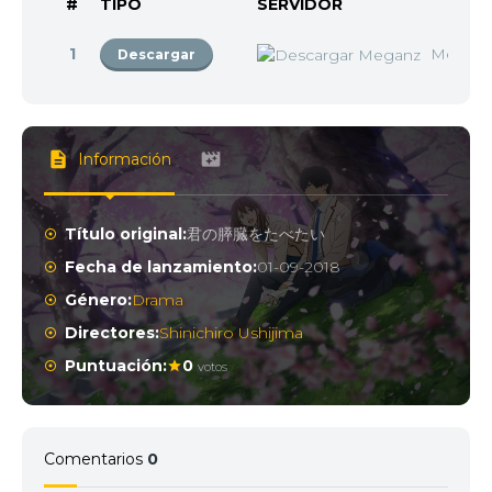
#
TIPO
SERVIDOR
1
Megan
Descargar
Información
Título original:
君の膵臓をたべたい
Fecha de lanzamiento:
01-09-2018
Género:
Drama
Directores:
Shinichiro Ushijima
Puntuación:
0
votos
Comentarios
0