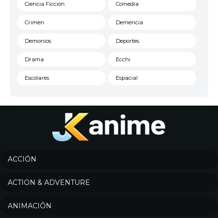
Ciencia Ficción
Comedia
Crimen
Demencia
Demonios
Deportes
Drama
Ecchi
Escolares
Espacial
Familia
Fantasía
Harem
Historico
Infantil
Josei
Juegos
Kids
ACCIÓN
Magia
Mecha
ACTION & ADVENTURE
Militar
Misterio
ANIMACIÓN
Música
Parodia