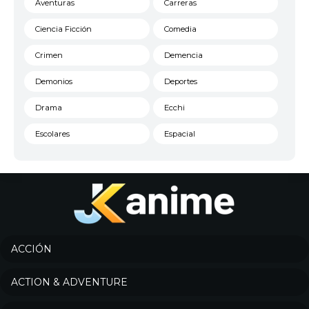
Aventuras
Carreras
Ciencia Ficción
Comedia
Crimen
Demencia
Demonios
Deportes
Drama
Ecchi
Escolares
Espacial
Familia
Fantasía
Harem
Historico
Infantil
Josei
Juegos
Kids
ACCIÓN
Magia
Mecha
ACTION & ADVENTURE
Militar
Misterio