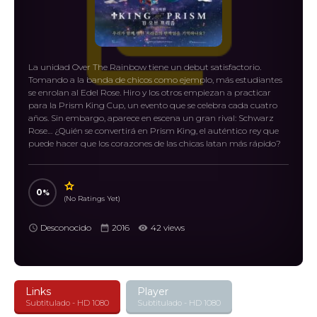
La unidad Over The Rainbow tiene un debut satisfactorio.
Tomando a la banda de chicos como ejemplo, más estudiantes
se enrolan al Edel Rose. Hiro y los otros empiezan a practicar
para la Prism King Cup, un evento que se celebra cada cuatro
años. Sin embargo, aparece en escena un gran rival: Schwarz
Rose… ¿Quién se convertirá en Prism King, el auténtico rey que
puede hacer que los corazones de las chicas latan más rápido?
0
(No Ratings Yet)
Desconocido
2016
42 views
Links
Player
Subtitulado - HD 1080
Subtitulado - HD 1080