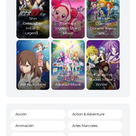
Shin
Motto!
Gekijouban
Ojamajo
Ojamajo
Initial D:
Doremi Sharp
Doremi: Kaeru
Legend...
Movie
Ishi...
Kuroko no
Basket Movie 2:
Aki no Kanade
Aikatsu! Movie
Winter...
Acción
Action & Adventure
Animación
Artes Marciales