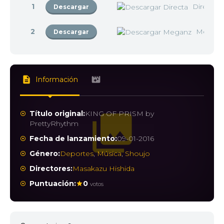
1
Directa
Descargar
2
Megan
Descargar
Información
Título original:
KING OF PRISM by
PrettyRhythm
Fecha de lanzamiento:
09-01-2016
Género:
Deportes
,
Música
,
Shoujo
Directores:
Masakazu Hishida
Puntuación:
0
votos