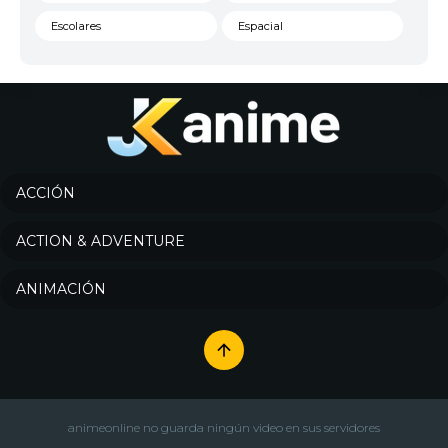
Escolares
Espacial
Familia
Fantasía
Harem
Historico
Infantil
Josei
Juegos
Kids
ACCIÓN
Magia
Mecha
ACTION & ADVENTURE
Militar
Misterio
ANIMACIÓN
Música
Parodia
Policía
Psicológico
Recuentos de la vida
Romance
Samurai
Sci-Fi & Fantasy
animeonline no guarda ningún video en sus servidores
Seinen
Shoujo