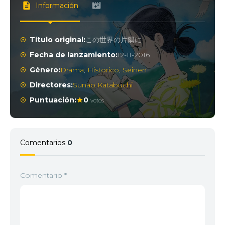
Información
Título original:
この世界の片隅に
Fecha de lanzamiento:
12-11-2016
Género:
Drama
,
Historico
,
Seinen
Directores:
Sunao Katabuchi
Puntuación:
0
votos
Comentarios
0
Comentario
*