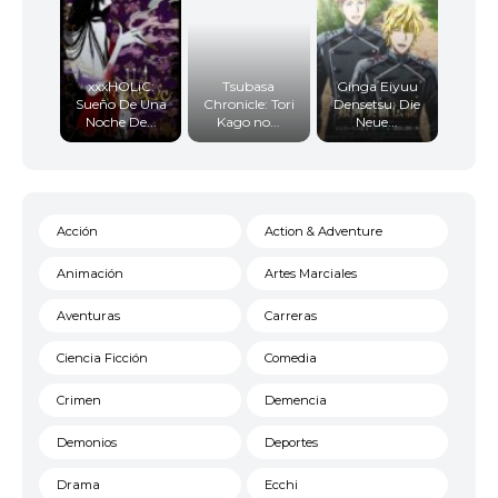
xxxHOLiC:
Tsubasa
Ginga Eiyuu
Sueño De Una
Chronicle: Tori
Densetsu: Die
Noche De...
Kago no...
Neue...
Acción
Action & Adventure
Animación
Artes Marciales
Aventuras
Carreras
Ciencia Ficción
Comedia
Crimen
Demencia
Demonios
Deportes
Drama
Ecchi