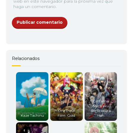
web en este navegador para la próxima vez que
haga un comentario.
Relacionados
Gintama
Shinyaku
One Piece
Benizakura
Kaze Tachinu
Film: Gold
Hen