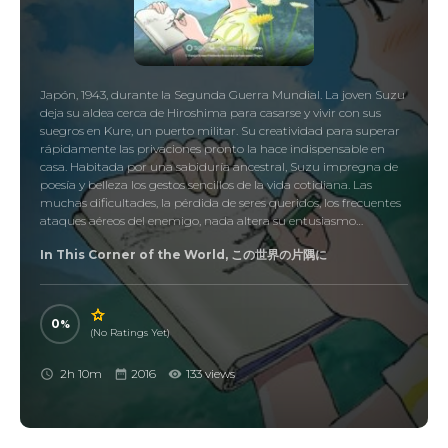
Japón, 1943, durante la Segunda Guerra Mundial. La joven Suzu
deja su aldea cerca de Hiroshima para casarse y vivir con sus
suegros en Kure, un puerto militar. Su creatividad para superar
rápidamente las privaciones pronto la hace indispensable en
casa. Habitada por una sabiduría ancestral, Suzu impregna de
poesía y belleza los gestos sencillos de la vida cotidiana. Las
muchas dificultades, la pérdida de seres queridos, los frecuentes
ataques aéreos del enemigo, nada altera su entusiasmo…
In This Corner of the World, この世界の片隅に
0
(No Ratings Yet)
2h 10m
2016
133 views