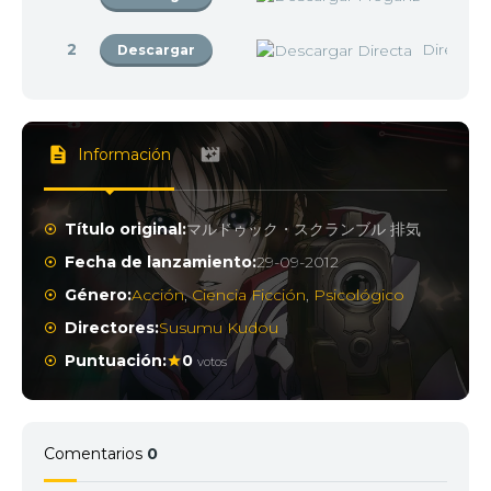
2
Directa
Descargar
Información
Título original:
マルドゥック・スクランブル 排気
Fecha de lanzamiento:
29-09-2012
Género:
Acción
,
Ciencia Ficción
,
Psicológico
Directores:
Susumu Kudou
Puntuación:
0
votos
Comentarios
0