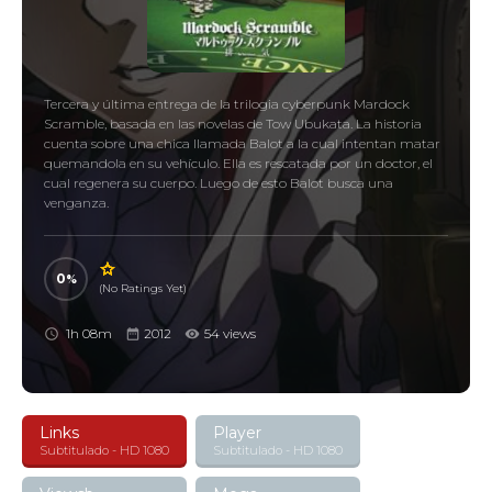
Tercera y última entrega de la trilogia cyberpunk Mardock
Scramble, basada en las novelas de Tow Ubukata. La historia
cuenta sobre una chica llamada Balot a la cual intentan matar
quemandola en su vehículo. Ella es rescatada por un doctor, el
cual regenera su cuerpo. Luego de esto Balot busca una
venganza.
0
(No Ratings Yet)
1h 08m
2012
54 views
Links
Player
Subtitulado - HD 1080
Subtitulado - HD 1080