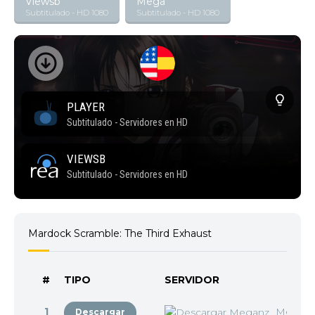
Viewsb
Mega
Subtitulado - HD 1080
Subtitulado - HD 1080
Mardock Scramble: The Third Exhaust
#
TIPO
SERVIDOR
1
Megan
Descargar