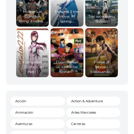
Mobile Suit
Persona 3 the
Gundam
Movie: #1
Toki wo Kakeru
Wing: Endless...
Spring...
Shoujo
Evangelion:
Lupin Sansei
Prince of
2.22 You Can
vs. Meitantei
Tennis –
(Not)...
Conan...
Eikokushiki...
Acción
Action & Adventure
Animación
Artes Marciales
Aventuras
Carreras