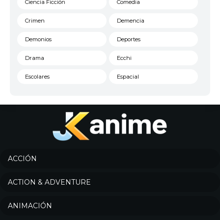
Ciencia Ficción
Comedia
Crimen
Demencia
Demonios
Deportes
Drama
Ecchi
Escolares
Espacial
Familia
Fantasía
Harem
Historico
Infantil
Josei
Juegos
Kids
ACCIÓN
Magia
Mecha
ACTION & ADVENTURE
Militar
Misterio
ANIMACIÓN
Música
Parodia