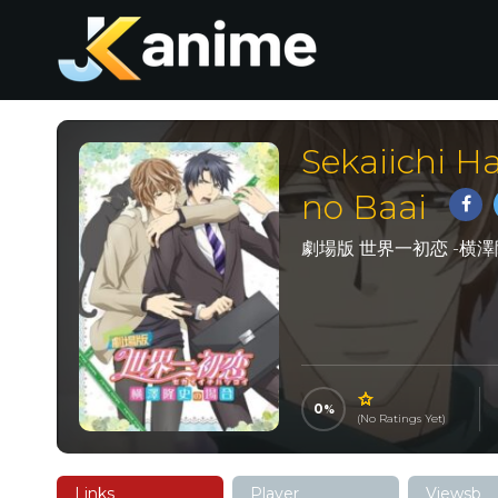
Sekaiichi H
no Baai
劇場版 世界一初恋 -横
0
(No Ratings Yet)
Links
Player
Viewsb