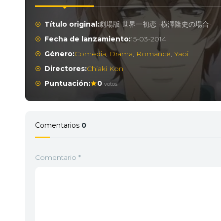
Título original:
劇場版 世界一初恋 -横澤隆史の場合-
Fecha de lanzamiento:
15-03-2014
Género:
Comedia
,
Drama
,
Romance
,
Yaoi
Directores:
Chiaki Kon
Puntuación:
0
votos
Comentarios
0
Comentario
*