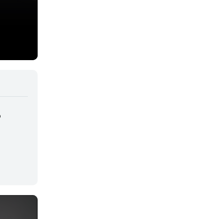
Deportes
Drama
Ecchi
Escolares
Espacial
Familia
D
Fantasía
Harem
Historico
Infantil
Josei