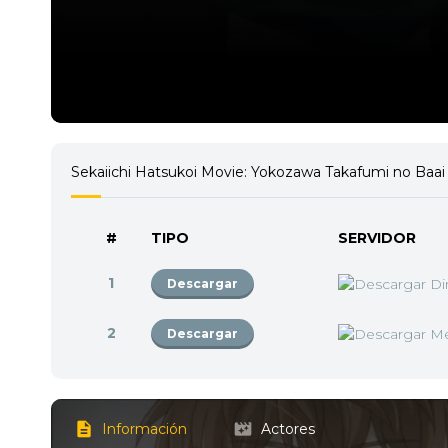
Sekaiichi Hatsukoi Movie: Yokozawa Takafumi no Baai
#
TIPO
SERVIDOR
1
Descargar
2
Descargar
Información
Actores