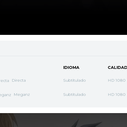
IDIOMA
CALIDA
Directa
Subtitulado
HD 1080
Meganz
Subtitulado
HD 1080