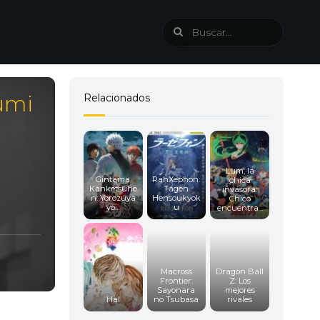
umi
Relacionados
Lum, la
Gintama
RahXephon:
chica
Kanketsuhe
Tagen
invasora:
n: Yorozuya
Hensoukyok
Chico
yo...
u
encuentra...
Macross
Dragon Ball
Frontier:
Z: Los
Sayonara
mejores
Hal
no Tsubasa
rivales