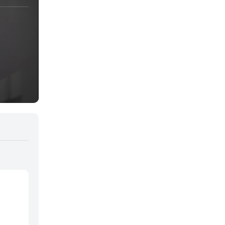
Juegos
Kids
Magia
Mecha
Militar
Misterio
Música
Parodia
Policía
Psicológico
Recuentos de la vida
Romance