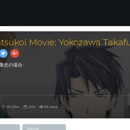
atsukoi Movie: Yokozawa Takaf
澤隆史の場合-
0h 50m
2014
63 views
Mega