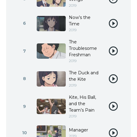
2019
Now’s the
6
Time
2019
The
Troublesome
7
Freshman
2019
The Duck and
8
the Kite
2019
Kite, His Ball,
and the
9
Team’s Pain
2019
Manager
10
2019