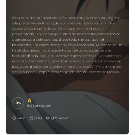
Sora Kurumatani, robusto, débil pero muy apasionado, ingresa
a la preparatoria Kuzuryuu con la esperanza de cumplir los
deseos de su madre de dominar su primer torneo de
preparatoria. Sin embargo, el club de baloncesto, convertido en
guarida para delincuentes, ¡hace todo menos jugar al
baloncesto! Los miembros de su club, Momoharu Hanazono, un
hábil bloqueador que puede hacer saltos de poder pero es
horrible disparando, y su hermano gemelo Chiaki, un talentoso
armador, también ha perdido interés en el deporte. Con solo un
juego abrumado por la adrenalina y la emoción, y el amor puro
de Sora por el juego, el espíritu juvenil del baloncesto se reaviva.
0
(No Ratings Yet)
24m
2019
1,128 views