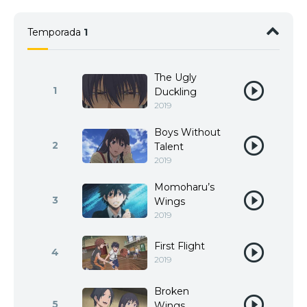
Temporada
1
The Ugly
1
Duckling
2019
Boys Without
2
Talent
2019
Momoharu’s
3
Wings
2019
First Flight
4
2019
Broken
5
Wings