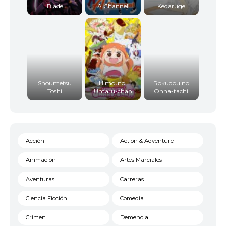
Blade
A Channel
Kedaruge
Shoumetsu
Himouto!
Rokudou no
Toshi
Umaru-chan
Onna-tachi
Acción
Action & Adventure
Animación
Artes Marciales
Aventuras
Carreras
Ciencia Ficción
Comedia
Crimen
Demencia