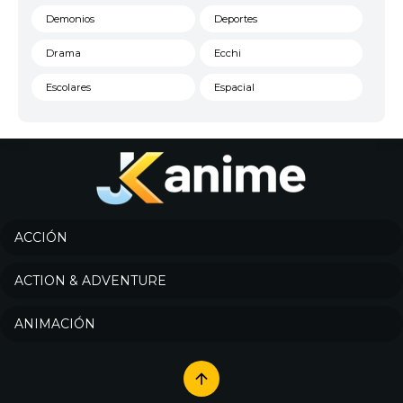
Demonios
Deportes
Drama
Ecchi
Escolares
Espacial
Familia
Fantasía
Harem
Historico
Infantil
Josei
Juegos
Kids
ACCIÓN
Magia
Mecha
ACTION & ADVENTURE
Militar
Misterio
ANIMACIÓN
Música
Parodia
Policía
Psicológico
Recuentos de la vida
Romance