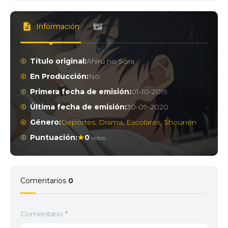
Información
Título original:
Ahiru no Sora
En Producción:
No
Primera fecha de emisión:
01-10-2019
Última fecha de emisión:
30-09-2020
Género:
Deportes
,
Drama
,
Escolares
,
Shounen
Puntuación:
0
votos
Comentarios
0
Comentario
*