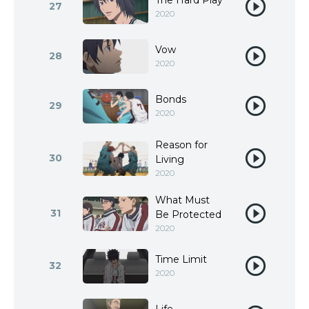
The Hard Play
27
2020
Vow
28
2020
Bonds
29
2020
Reason for
30
Living
2020
What Must
31
Be Protected
2020
Time Limit
32
2020