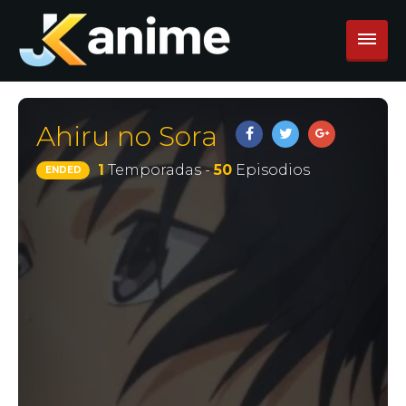
Ahiru no Sora
1
Temporadas -
50
Episodios
ENDED