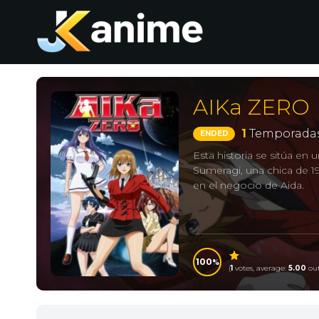
AIKa ZERO
1
Temporadas
ENDED
Esta historia se sitúa en
Sumeragi, una chica de 1
en el negocio de Aida.
100
(
1
votes, average:
5.00
out