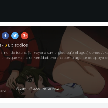
 -
3
Episodios
 un mundo futuro, (la mayoría sumergido bajo el agua) donde Aik
9 años que va a la universidad, entrena como agente de apoyo 
25m
2009
123 views
 of 5)