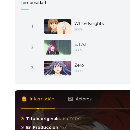
Temporada
1
White Knights
1
2009
E.T.A.I.
2
2009
Zero
3
2009
Información
Actores
Título original:
AIKa ZERO
En Producción:
No