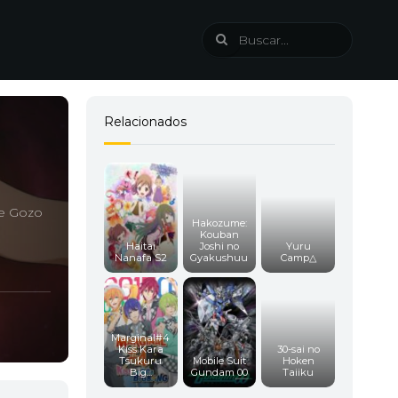
Relacionados
a
de Gozo
Hakozume:
Kouban
Haitai
Joshi no
Yuru
Nanafa S2
Gyakushuu
Camp△
Marginal#4
Kiss Kara
30-sai no
Tsukuru
Mobile Suit
Hoken
Big...
Gundam 00
Taiiku