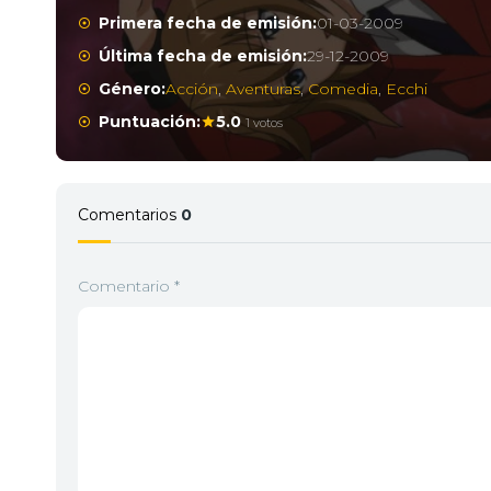
Primera fecha de emisión:
01-03-2009
Última fecha de emisión:
29-12-2009
Género:
Acción
,
Aventuras
,
Comedia
,
Ecchi
Puntuación:
5.0
1 votos
Comentarios
0
Comentario
*