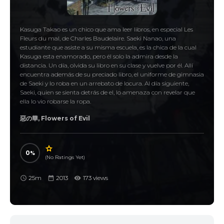
Kasuga Takao es un chico que ama leer libros, en especial Les
Fleurs du mal, de Charles Baudelaire. Saeki Nanao, una
estudiante que asiste a su misma escuela, es la chica de la cual
Kasuga esta enamorado, pero él solo la admira desde la
distancia. Un día, olvida su libro en su clase y vuelve por él. Allí
encuentra además de su preciado libro, el uniforme de gimnasia
de Saeki y lo roba en un arrebato de locura. Al día siguiente,
Saeki, quien se sienta detrás de el, lo amenaza con revelar que
ella lo vio robarse la ropa.
惡の華, Flowers of Evil
0
(No Ratings Yet)
25m
2013
173 views