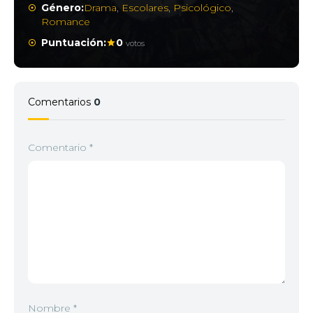
Género:
Drama
,
Escolares
,
Psicológico
,
Romance
Puntuación:
0
votos
Comentarios
0
Comentario
*
Nombre
*