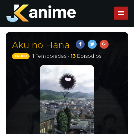
Aku no Hana
1
Temporadas -
13
Episodios
ENDED