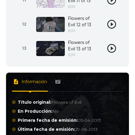
11
Evil 11 of 13
2013
Flowers of
12
Evil 12 of 13
2013
Flowers of
13
Evil 13 of 13
2013
Información
Título original:
Flowers of Evil
En Producción:
No
Primera fecha de emisión:
05-04-2013
Última fecha de emisión:
29-06-2013