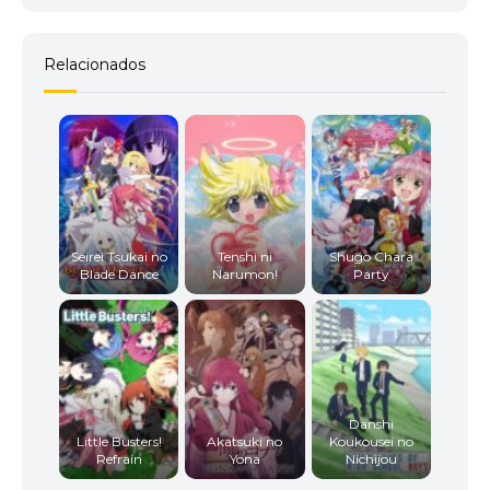
Relacionados
Seirei Tsukai no
Tenshi ni
Shugo Chara
Blade Dance
Narumon!
Party
Danshi
Little Busters!
Akatsuki no
Koukousei no
Refrain
Yona
Nichijou