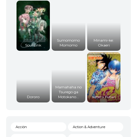
Sumomomo
Minami-ke:
Soul Link
Momomo
Okaeri
Mamahaha no
Tsurego ga
Dororo
Motokano...
Iketeru Futari
Acción
Action & Adventure