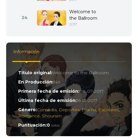
Welcome to
24
the Ballroom
2017
Información
Título original:
Welcome to the Ballroom
En Producción:
No
Primera fecha de emisión:
08-07-2017
Última fecha de emisión:
16-12-2017
Género:
Comedia
,
Deportes
,
Drama
,
Escolares
,
Romance
,
Shounen
Puntuación:
0
votos