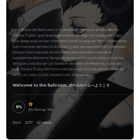
La historia de Ballroom e Youkoso se centra en el estudiante
Tatara Fujita, que quiere ser bueno en algo, en cualquier cosa.
Por desgracia, es tan mediocre como cualquier otro adolescente.
Los matones del barrio lo saben y por eso aprovechan cualquier
ocasión para sacarle dinero, pero esto cambia cuando el
caballeroso Kaname Sengoku se encuentra con ellos y los echa.
Sengoku resulta ser un bailarín de salón profesional y una vez
que Tatara Fujita termina metido en el mundo de los bailes de
salón, su vida nunca volverá a ser la misma.
Welcome to the Ballroom, ボールルームへようこそ
0
(No Ratings Yet)
24m
2017
92 views