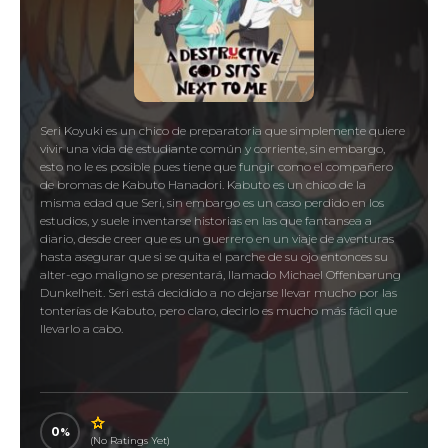
Seri Koyuki es un chico de preparatoria que simplemente quiere
vivir una vida de estudiante común y corriente, sin embargo,
esto no le es posible pues tiene que fungir como el compañero
de bromas de Kabuto Hanadori. Kabuto es un chico de la
misma edad que Seri, sin embargo es un caso perdido en los
estudios, y suele inventarse historias en las que fantansea a
diario, desde creer que es un guerrero en un viaje de aventuras
hasta asegurar que si se quita el parche de su ojo entonces su
alter-ego maligno se presentará, llamado Michael Offenbarung
Dunkelheit. Seri está decidido a no dejarse llevar mucho por las
tonterías de Kabuto, pero claro, decirlo es mucho más fácil que
llevarlo a cabo.
0
(No Ratings Yet)