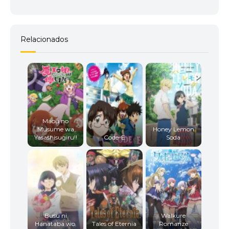
Relacionados
Maou no
Musume wa
Honey Lemon
Yasashisugiru!!
Code-E
Soda
Busu ni
Walkure
Hanataba wo.
Tales of Eternia
Romanze