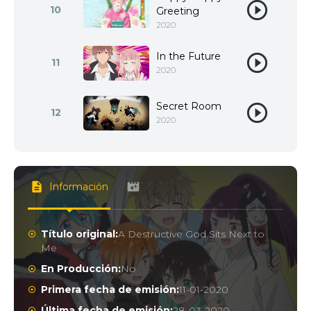
10
Greeting
2020
In the Future
11
2020
Secret Room
12
2020
Información
Título original:
A Destructive God Sits Next to
Me
En Producción:
No
Primera fecha de emisión:
11-01-2020
Última fecha de emisión:
28-03-2020