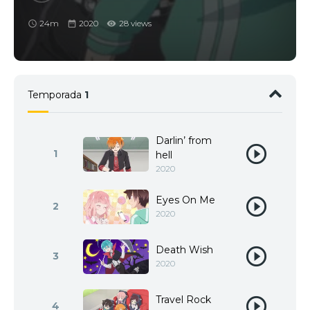
24m
2020
28 views
Temporada
1
Darlin’ from
1
hell
2020
Eyes On Me
2
2020
Death Wish
3
2020
Travel Rock
4