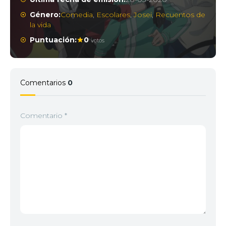
Género:
Comedia
,
Escolares
,
Josei
,
Recuentos de
la vida
Puntuación:
0
votos
Comentarios
0
Comentario
*