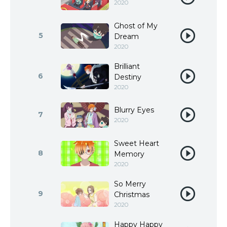
2020
Ghost of My
5
Dream
2020
Brilliant
6
Destiny
2020
Blurry Eyes
7
2020
Sweet Heart
8
Memory
2020
So Merry
9
Christmas
2020
Happy Happy