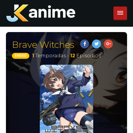
Brave Witches
1
Temporadas -
12
Episodios
ENDED