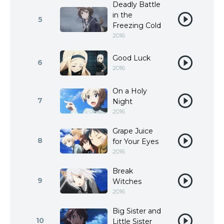
Deadly Battle
in the
5
Freezing Cold
2016
Good Luck
6
2016
On a Holy
7
Night
2016
Grape Juice
8
for Your Eyes
2016
Break
9
Witches
2016
Big Sister and
10
Little Sister