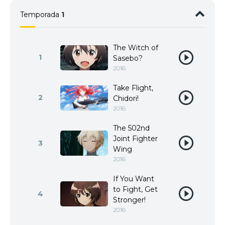
Temporada
1
The Witch of
1
Sasebo?
2016
Take Flight,
2
Chidori!
2016
The 502nd
Joint Fighter
3
Wing
2016
If You Want
to Fight, Get
4
Stronger!
2016