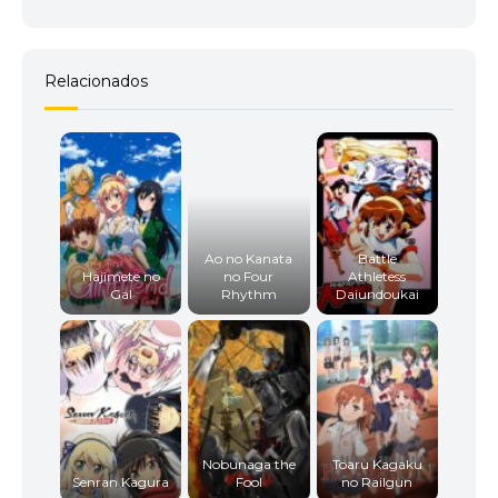
Relacionados
Ao no Kanata
Battle
Hajimete no
no Four
Athletess
Gal
Rhythm
Daiundoukai
Nobunaga the
Toaru Kagaku
Senran Kagura
Fool
no Railgun