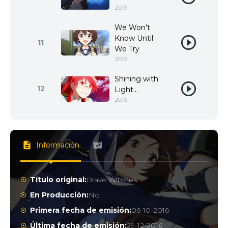
2016
We Won't
Know Until
11
We Try
2016
Shining with
12
Light...
2016
Información
Título original:
Brave Witches
En Producción:
No
Primera fecha de emisión:
06-10-2016
Última fecha de emisión:
29-12-2016