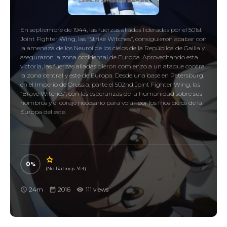
En septiembre de 1944, las fuerzas aliadas lideradas por el 501st
Joint Fighter Wing, las “Strike Witches”, consiguieron acabar con
la amenaza de los Neuroi de los cielos de la República de Gallia y
aseguraron la zona occidental de Europa. Aprovechando esta
victoria, las fuerzas aliadas dieron comienzo a un ataque contra
la zona central y este de Europa. Desde una base en Petersburg,
en el Imperio de Orussia, parte el 502nd Joint Fighter Wing, las
“Brave Witches”, con las esperanzas de la humanidad sobre sus
hombros y el coraje necesario para volar por los fríos cielos de la
Europa del este.
0
(No Ratings Yet)
24m
2016
111 views