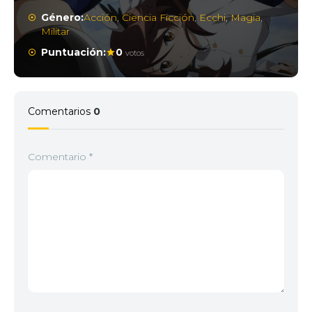
Género:
Acción
,
Ciencia Ficción
,
Ecchi
,
Magia
,
Militar
Puntuación:
0
votos
Comentarios
0
Comentario
*