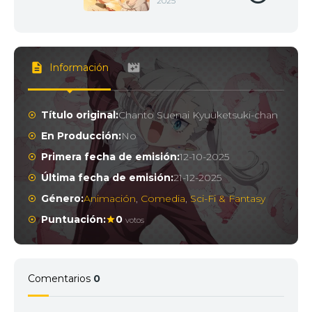
2025
Información
Título original:
Chanto Suenai Kyuuketsuki-chan
En Producción:
No
Primera fecha de emisión:
12-10-2025
Última fecha de emisión:
21-12-2025
Género:
Animación
,
Comedia
,
Sci-Fi & Fantasy
Puntuación:
0
votos
Comentarios
0