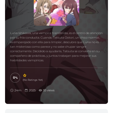
Luna Ishikawa, una vampira transferida, es el centro de atención
por su fría conducta. Cuando Tatsuta Ootori, un chico normal,
es emparejado con ella para limpiar, descubre que Luna no es
tan misteriosa como parece y no sabe chupar sangre
correctamente. Decidido a ayudarla, Tatsuta se convierte en su
compañero de prácticas, y juntos trabajan para mejorar sus
habilidades vampíricas.
0
(No Ratings Yet)
24m
2025
55 views