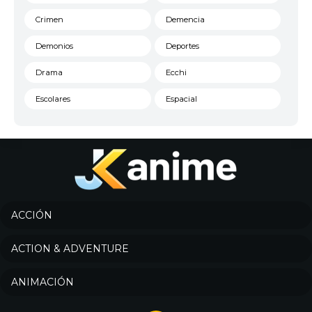
Crimen
Demencia
Demonios
Deportes
Drama
Ecchi
Escolares
Espacial
Familia
Fantasía
Harem
Historico
Infantil
Josei
Juegos
Kids
ACCIÓN
Magia
Mecha
ACTION & ADVENTURE
Militar
Misterio
ANIMACIÓN
Música
Parodia
Policía
Psicológico