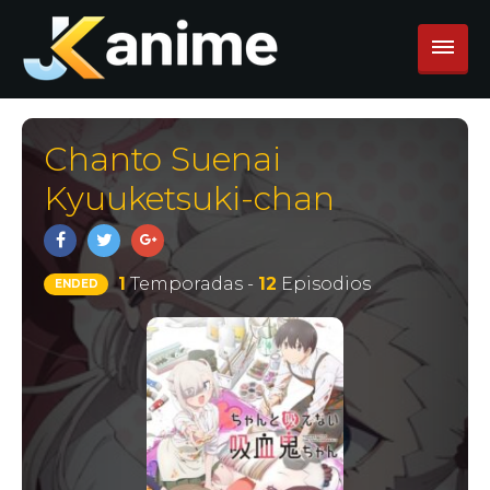
Chanto Suenai
Kyuuketsuki-chan
1
Temporadas -
12
Episodios
ENDED