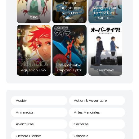
Ookiku
Furikabutte:
Mangaka-san
Natsu no
to Assistant-
REC
Taikai...
san to...
Irresponsable
Aquarion Evol
Capitán Tylor
Overtake!
Acción
Action & Adventure
Animación
Artes Marciales
Aventuras
Carreras
Ciencia Ficción
Comedia