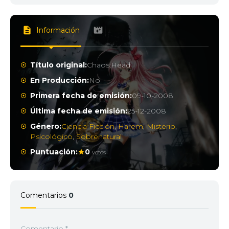
Información
Título original:
Chaos;Head
En Producción:
No
Primera fecha de emisión:
09-10-2008
Última fecha de emisión:
25-12-2008
Género:
Ciencia Ficción
,
Harem
,
Misterio
,
Psicológico
,
Sobrenatural
Puntuación:
0
votos
Comentarios
0
Comentario
*