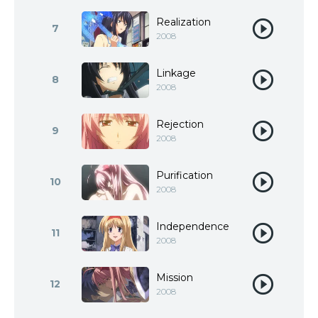
Realization
7
2008
Linkage
8
2008
Rejection
9
2008
Purification
10
2008
Independence
11
2008
Mission
12
2008