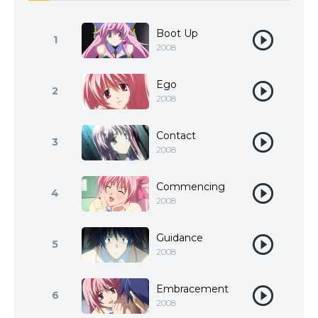
Boot Up
1
2008
Ego
2
2008
Contact
3
2008
Commencing
4
2008
Guidance
5
2008
Embracement
6
2008