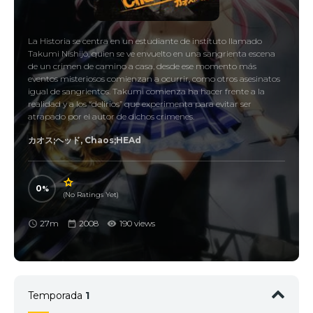
La Historia se centra en un estudiante de instituto llamado
Takumi Nishijō, quien se ve envuelto en una sangrienta escena
de un crimen de camino a casa, desde ese momento más
eventos misteriosos comienzan a ocurrir, como otros asesinatos
igual de sangrientos. Takumi comienza ha hacer frente a la
realidad y a los “delirios” que experimenta para evitar ser
atrapado por el autor de dichos crimenes.
カオス;ヘッド, Chaos;HEAd
0
(No Ratings Yet)
27m
2008
190 views
Temporada
1