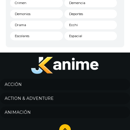
Crimen
Demencia
Demonios
Deportes
Drama
Ecchi
Escolares
Espacial
Familia
Fantasía
Harem
Historico
Infantil
Josei
Juegos
Kids
ACCIÓN
Magia
Mecha
ACTION & ADVENTURE
Militar
Misterio
ANIMACIÓN
Música
Parodia
Policía
Psicológico