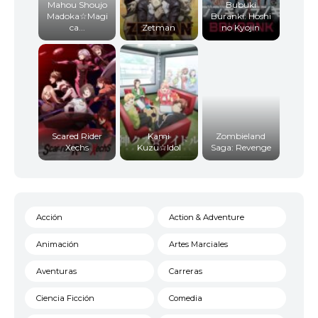
Mahou Shoujo
Bubuki
Madoka☆Magi
Buranki: Hoshi
ca...
Zetman
no Kyojin
Scared Rider
Kami
Zombieland
Xechs
Kuzu☆Idol
Saga: Revenge
Acción
Action & Adventure
Animación
Artes Marciales
Aventuras
Carreras
Ciencia Ficción
Comedia