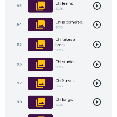
Chi learns.
93
2008
Chi is cornered.
94
2008
Chi takes a
95
break.
2008
Chi studies.
96
2008
Chi Strives
97
2008
Chi longs.
98
2008