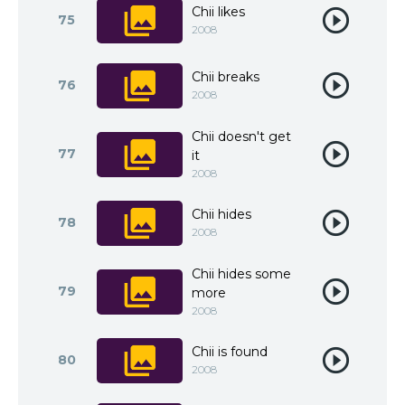
Chii likes
75
2008
Chii breaks
76
2008
Chii doesn't get
77
it
2008
Chii hides
78
2008
Chii hides some
79
more
2008
Chii is found
80
2008