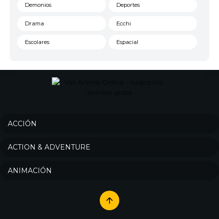
Demonios
Deportes
Drama
Ecchi
Escolares
Espacial
Familia
Fantasía
Harem
Historico
Infantil
Josei
Juegos
Kids
ACCIÓN
Magia
Mecha
ACTION & ADVENTURE
Militar
Misterio
ANIMACIÓN
Música
Parodia
Policía
Psicológico
Recuentos de la vida
Romance