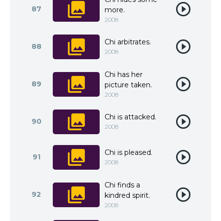
87
more.
2008
Chi arbitrates.
88
2008
Chi has her
89
picture taken.
2008
Chi is attacked.
90
2008
Chi is pleased.
91
2008
Chi finds a
92
kindred spirit.
2008