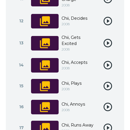
2008
Chii, Decides
12
2008
Chii, Gets
13
Excited
2008
Chii, Accepts
14
2008
Chii, Plays
15
2008
Chi, Annoys
16
2008
Chii, Runs Away
17