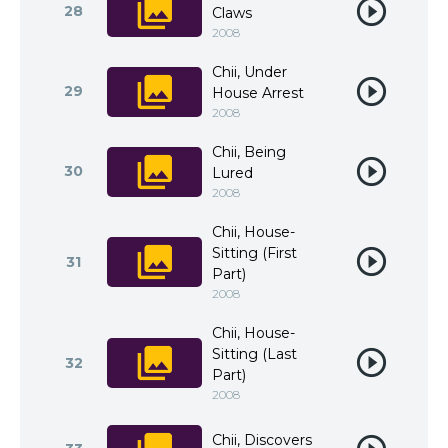
28
Claws
2008
Chii, Under
29
House Arrest
2008
Chii, Being
30
Lured
2008
Chii, House-
Sitting (First
31
Part)
2008
Chii, House-
Sitting (Last
32
Part)
2008
Chii, Discovers