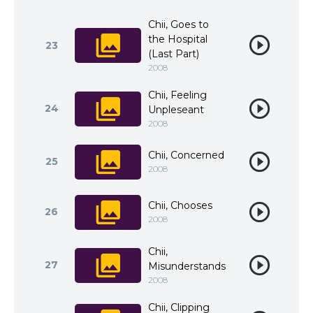
Chii, Goes to
the Hospital
23
(Last Part)
2008
Chii, Feeling
24
Unpleseant
2008
Chii, Concerned
25
2008
Chii, Chooses
26
2008
Chii,
27
Misunderstands
2008
Chii, Clipping