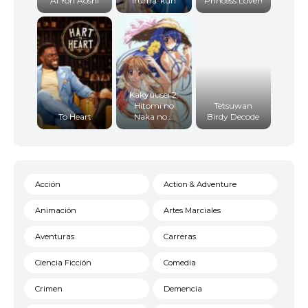
Ai Yori Aoshi
Iruma-kun
Princess Lover!
Kakyuusei 2:
Hitomi no
Tetsuwan
To Heart
Naka no...
Birdy Decode
Acción
Action & Adventure
Animación
Artes Marciales
Aventuras
Carreras
Ciencia Ficción
Comedia
Crimen
Demencia