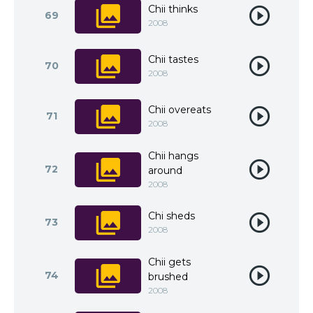
Chii thinks
69
2008
Chii tastes
70
2008
Chii overeats
71
2008
Chii hangs
72
around
2008
Chi sheds
73
2008
Chii gets
74
brushed
2008