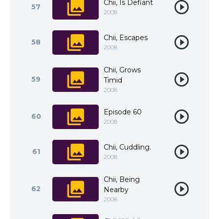
Chii, Is Defiant
57
2008
Chii, Escapes
58
2008
Chii, Grows
59
Timid
2008
Episode 60
60
2008
Chii, Cuddling.
61
2008
Chii, Being
62
Nearby
2008