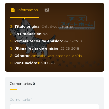
Información
Título original:
Chi's Sweet Home
En Producción:
No
Primera fecha de emisión:
31-03-2008
Última fecha de emisión:
23-09-2018
Género:
Comedia
,
Recuentos de la vida
Puntuación:
5.0
1 votos
Comentarios
0
Comentario
*