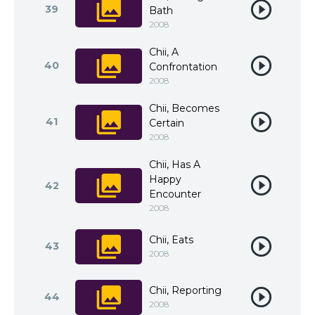
39
Bath
2008
Chii, A
40
Confrontation
2008
Chii, Becomes
41
Certain
2008
Chii, Has A
Happy
42
Encounter
2008
Chii, Eats
43
2008
Chii, Reporting
44
2008