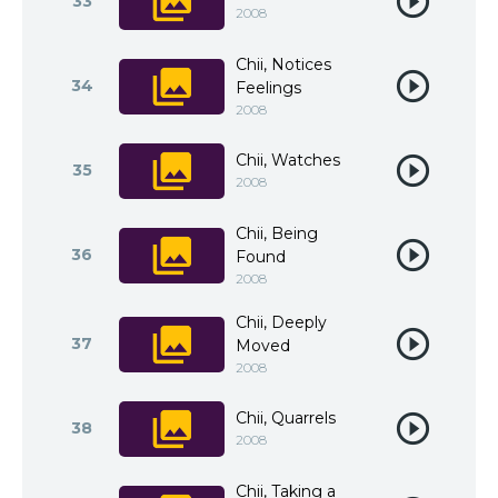
33
2008
Chii, Notices
34
Feelings
2008
Chii, Watches
35
2008
Chii, Being
36
Found
2008
Chii, Deeply
37
Moved
2008
Chii, Quarrels
38
2008
Chii, Taking a