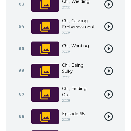
Chii, Wielding.
63
2008
Chii, Causing
64
Embarrassment
2008
Chii, Wanting
65
2008
Chii, Being
66
Sulky
2008
Chii, Finding
67
Out
2008
Episode 68
68
2008