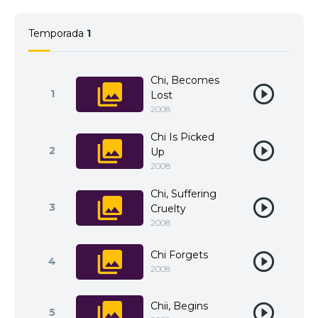
Temporada
1
Chi, Becomes
1
Lost
2008
Chi Is Picked
2
Up
2008
Chi, Suffering
3
Cruelty
2008
Chi Forgets
4
2008
Chii, Begins
5