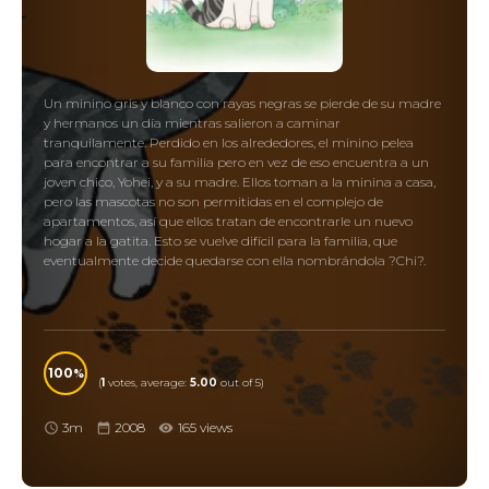
Un minino gris y blanco con rayas negras se pierde de su madre
y hermanos un día mientras salieron a caminar
tranquilamente. Perdido en los alrededores, el minino pelea
para encontrar a su familia pero en vez de eso encuentra a un
joven chico, Yohei, y a su madre. Ellos toman a la minina a casa,
pero las mascotas no son permitidas en el complejo de
apartamentos, así que ellos tratan de encontrarle un nuevo
hogar a la gatita. Esto se vuelve difícil para la familia, que
eventualmente decide quedarse con ella nombrándola ?Chi?.
100
(
1
votes, average:
5.00
out of 5)
3m
2008
165 views