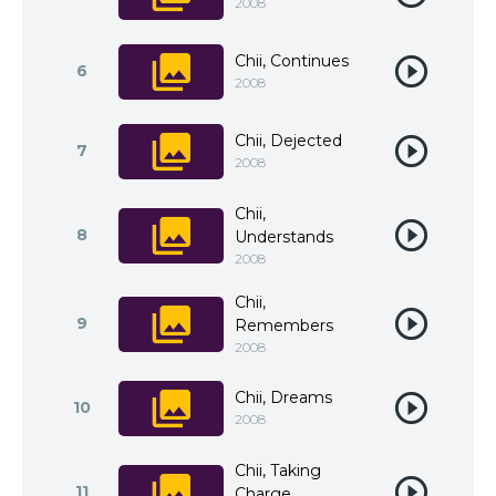
2008
Chii, Continues
6
2008
Chii, Dejected
7
2008
Chii,
8
Understands
2008
Chii,
9
Remembers
2008
Chii, Dreams
10
2008
Chii, Taking
11
Charge