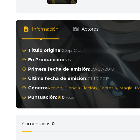
Información
Actores
Título original:
Cop Craft
En Producción:
No
Primera fecha de emisión:
09-07-2019
Última fecha de emisión:
01-10-2019
Género:
Acción
,
Ciencia Ficción
,
Fantasía
,
Magia
,
Po
Puntuación:
0
votos
Comentarios
0