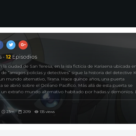
 -
12
Episodios
n la ciudad de San Teresa, en la isla ficticia de Kariaena ubicada en
de “amigos policías y detectives” sigue la historia del detective K
un mundo alternativo, Tirana. Hace quince años, una puerta
 se abrió sobre el Océano Pacífico. Más allá de esta puerta se
 un extraño mundo alternativo habitado por hadas y demonios. 
 por otra parte, una ciudad donde viven más de dos millones de
dos. Como resultado, la distribución de la riqueza no es equitat
los sueños” más reciente en el mundo. Pero a la sombra de este
23m
2019
135 views
ogas, prostitución y tráfico de armas. Los detectives que hacen 
stán en el Departamento de Policía de la ciudad de San Teresa.
 la caballero del mundo alternativo, Tirana; dos individuos que no