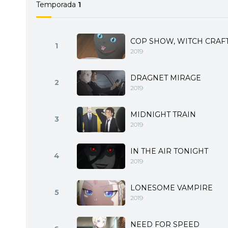
difieren en género, sino
Temporada
1
encuentran, surge un inci
una nueva historia policí
COP SHOW, WITCH CRAF
1
2019
DRAGNET MIRAGE
2
2019
MIDNIGHT TRAIN
3
2019
IN THE AIR TONIGHT
4
2019
LONESOME VAMPIRE
5
2019
NEED FOR SPEED