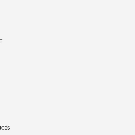
T
ICES