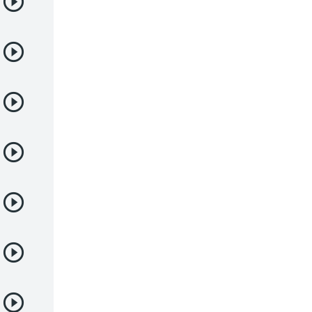
Deportes
Drama
Ecchi
Escolares
Espacial
Familia
Fantasía
Harem
Historico
Infantil
Josei