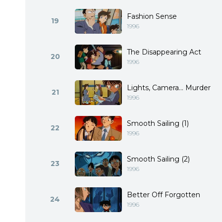
Fashion Sense
19
1996
The Disappearing Act
20
1996
Lights, Camera... Murder
21
1996
Smooth Sailing (1)
22
1996
Smooth Sailing (2)
23
1996
Better Off Forgotten
24
1996