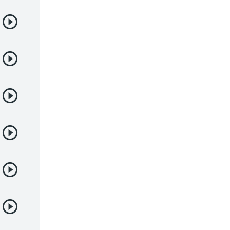
Samurai
Sci-Fi & Fantasy
Seinen
Shoujo
Shounen
Sobrenatural
Superpoderes
Suspense
Suspenso
Terror
Uncategorized
Vampiros