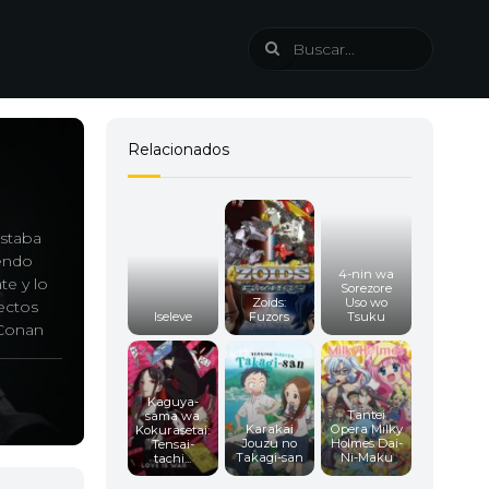
Relacionados
estaba
iendo
4-nin wa
te y lo
Sorezore
Zoids:
Uso wo
fectos
Iseleve
Fuzors
Tsuku
 Conan
Kaguya-
Tantei
sama wa
Karakai
Opera Milky
Kokurasetai:
Jouzu no
Holmes Dai-
Tensai-
Takagi-san
Ni-Maku
tachi...