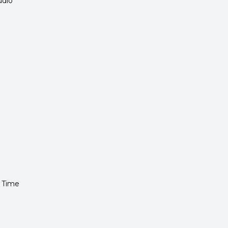
udio
 Time