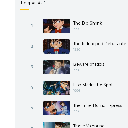
Temporada
1
The Big Shrink
1
1996
The Kidnapped Debutante
2
1996
Beware of Idols
3
1996
Fish Marks the Spot
4
1996
The Time Bomb Express
5
1996
Tragic Valentine