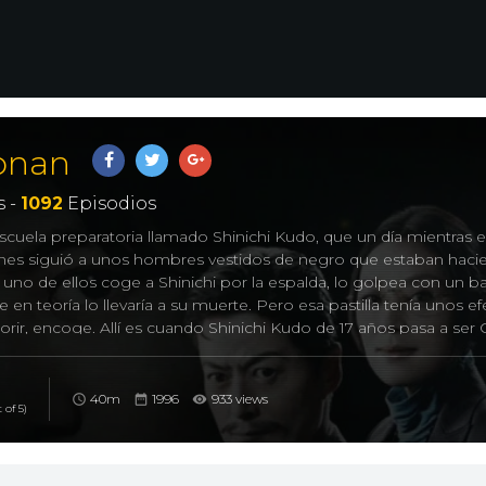
Conan
 -
1092
Episodios
scuela preparatoria llamado Shinichi Kudo, que un día mientras 
ones siguió a unos hombres vestidos de negro que estaban hac
o uno de ellos coge a Shinichi por la espalda, lo golpea con un ba
 en teoría lo llevaría a su muerte. Pero esa pastilla tenía unos e
rir, encoge. Allí es cuando Shinichi Kudo de 17 años pasa a ser
iño con mente de un adulto que busca la única y sola verdad. –
40m
1996
933 views
 of 5)