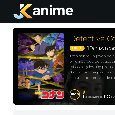
Detective 
1
Temporadas
ENDED
Trata sobre un joven de e
en un parque de atracci
tratos ilegales. De pront
droga con una pastilla que
secundarios: en vez de mo
Edogawa, de 7 años, un n
100
(
1
votes, average:
5.00
out