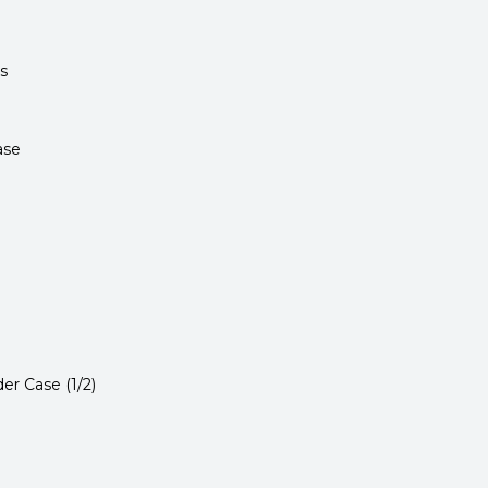
s
ase
r Case (1/2)