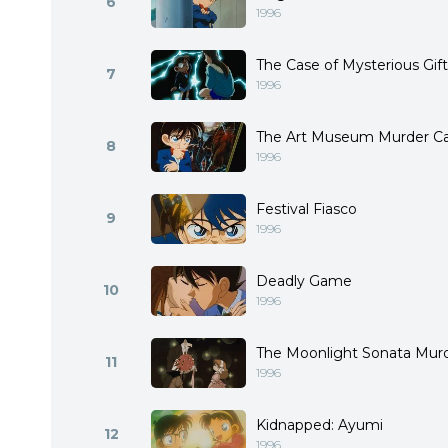
6
1996
The Case of Mysterious Gift
7
1996
The Art Museum Murder C
8
1996
Festival Fiasco
9
1996
Deadly Game
10
1996
The Moonlight Sonata Murde
11
1996
Kidnapped: Ayumi
12
1996