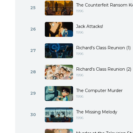
The Counterfeit Ransom K
25
1996
Jack Attacks!
26
1996
Richard's Class Reunion (1)
27
1996
Richard's Class Reunion (2)
28
1996
The Computer Murder
29
1996
The Missing Melody
30
1996