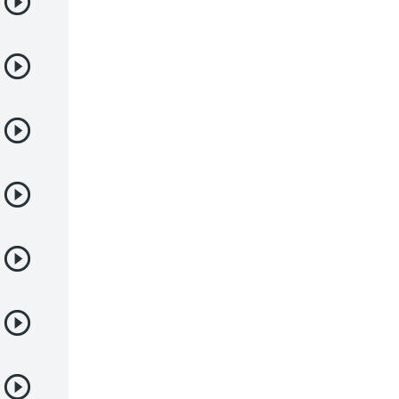
Deportes
Drama
Ecchi
Escolares
Espacial
Familia
Fantasía
Harem
Historico
Infantil
Josei