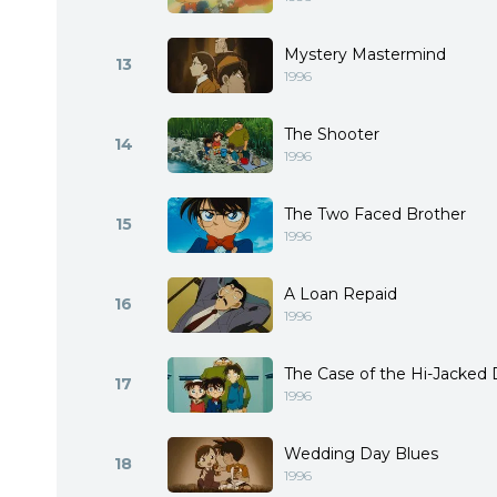
Mystery Mastermind
13
1996
The Shooter
14
1996
The Two Faced Brother
15
1996
A Loan Repaid
16
1996
The Case of the Hi-Jacked
17
1996
Wedding Day Blues
18
1996