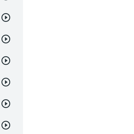
Juegos
Kids
Magia
Mecha
Militar
Misterio
Música
Parodia
Policía
Psicológico
Recuentos de la vida
Romance