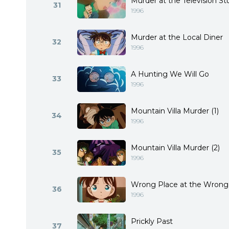
Murder at the Television St
31
1996
Murder at the Local Diner
32
1996
A Hunting We Will Go
33
1996
Mountain Villa Murder (1)
34
1996
Mountain Villa Murder (2)
35
1996
Wrong Place at the Wrong
36
1996
Prickly Past
37