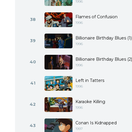
1996
Flames of Confusion
38
1996
Billionaire Birthday Blues (1)
39
1996
Billionaire Birthday Blues (2
40
1996
Left in Tatters
41
1996
Karaoke Killing
42
1996
Conan Is Kidnapped
43
1997