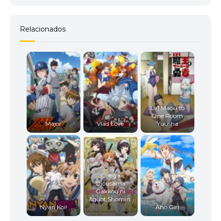
Relacionados
Lv1 Maou to
One Room
Major
Vlad Love
Yuusha
Ore ga
Ojousama
Gakkou ni
&quot;Shomin.
Nyan Koi!
..
Aho Girl