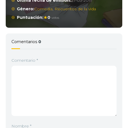
Última fecha de emisión:
27-03-2019
Género:
Comedia
,
Recuentos de la vida
Puntuación:
0
votos
Comentarios
0
Comentario
*
Nombre
*