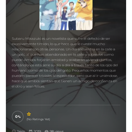
Subaru Mikazuki es un novelista que sufre el defecto de ser
excesivamente tímido, lo que hace que le cueste mucho
relacionarse con otras personas. Un día encuentra en la calle a
un gato al que han abandonado en la calle y sobrevive como
puede. Ambos forjarán amistad y acabarán viviendo juntos,
contándonos esta serie su día a día a través tanto de los ojos del
humano, como de los ojos del gato. Pequeños momentos que
pueden parecer triviales al espectador, pero que al ir uniéndose,
hace que ambos sientan que tienen un amigo de confianza en
el otro y sean felices.
0
(No Ratings Yet)
24m
2019
98 views