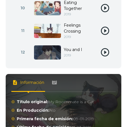
Eating
10
Together
2019
Feelings
11
Crossing
2019
You and I
12
2019
Información
Título original:
My Roommate is a Cat
En Producción:
No
Primera fecha de emisión:
09-01-2019