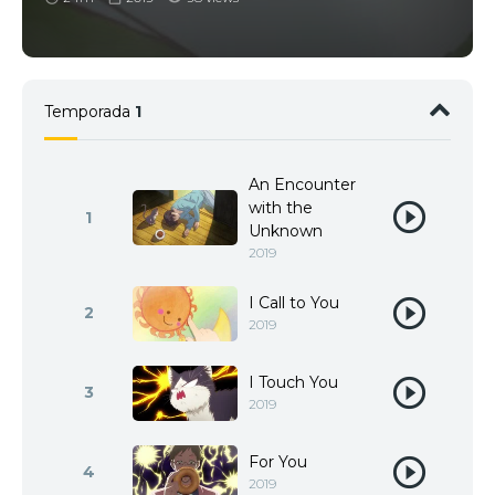
Temporada
1
An Encounter
with the
1
Unknown
2019
I Call to You
2
2019
I Touch You
3
2019
For You
4
2019