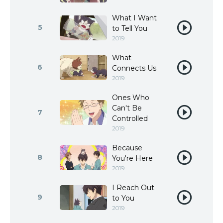
What I Want
5
to Tell You
2019
What
6
Connects Us
2019
Ones Who
Can't Be
7
Controlled
2019
Because
8
You're Here
2019
I Reach Out
9
to You
2019