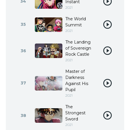
34
Instant
2021
The World
35
Summit
2021
The Landing
of Sovereign
36
Rock Castle
2021
Master of
Darkness
37
Against His
Pupil
2021
The
Strongest
38
Sword
2021