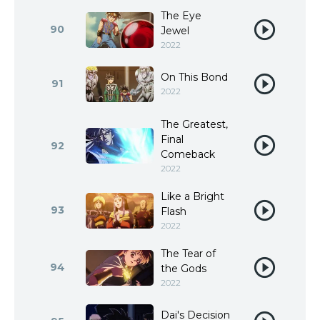
The Eye
90
Jewel
2022
On This Bond
91
2022
The Greatest,
Final
92
Comeback
2022
Like a Bright
93
Flash
2022
The Tear of
94
the Gods
2022
Dai's Decision