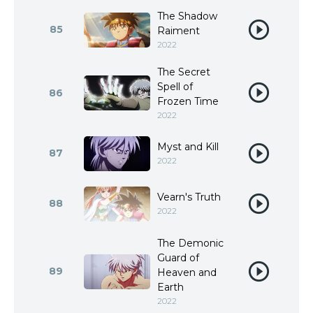
The Shadow
85
Raiment
2022
The Secret
Spell of
86
Frozen Time
2022
Myst and Kill
87
2022
Vearn's Truth
88
2022
The Demonic
Guard of
89
Heaven and
Earth
2022