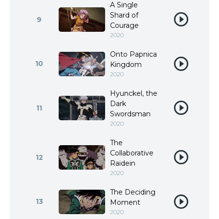
A Single
Shard of
9
Courage
2020
Onto Papnica
10
Kingdom
2020
Hyunckel, the
Dark
11
Swordsman
2020
The
Collaborative
12
Raidein
2020
The Deciding
13
Moment
2020