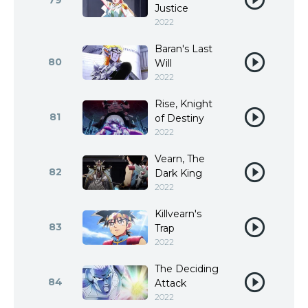
79
Justice
2022
Baran's Last
80
Will
2022
Rise, Knight
81
of Destiny
2022
Vearn, The
82
Dark King
2022
Killvearn's
83
Trap
2022
The Deciding
84
Attack
2022