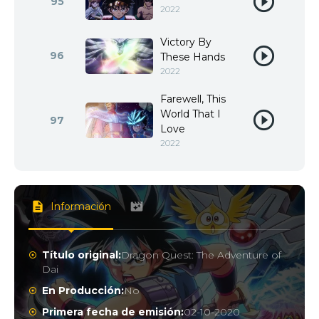
95
2022
Victory By
96
These Hands
2022
Farewell, This
World That I
97
Love
2022
Información
Título original:
Dragon Quest: The Adventure of
Dai
En Producción:
No
Primera fecha de emisión:
02-10-2020