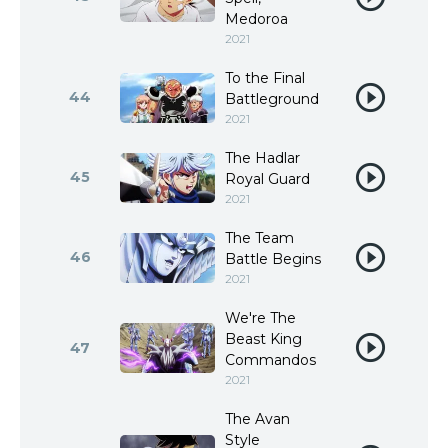
Medoroa
2021
To the Final
44
Battleground
2021
The Hadlar
45
Royal Guard
2021
The Team
46
Battle Begins
2021
We're The
Beast King
47
Commandos
2021
The Avan
Style