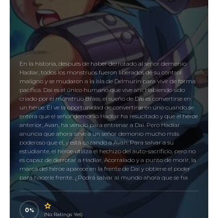
En la historia, después de haber derrotado al señor demonio
Hadlar, todos los monstruos fueron liberados de su control
maligno y se mudaron a la isla de Delmurin para vivir de forma
pacífica. Dai es el único humano que vive ahí. Habiendo sido
criado por el monstruo Brass, el sueño de Dai es convertirse en
un héroe. Él ve la oportunidad de convertirse en uno cuando se
entera que el señor demonio Hadlar ha resucitado y que el héroe
anterior, Avan, ha venido para entrenar a Dai. Pero Hadlar
anuncia que ahora sirve a un señor demonio mucho más
poderoso que él, y está cazando a Avan. Para salvar a su
estudiante, el héroe utiliza el hechizo del auto-sacrificio, pero no
es capaz de derrotar a Hadlar. Acorralado y a punto de morir, la
marca del héroe aparece en la frente de Dai y obtiene el poder
para hacerle frente. ¿Podrá salvar al mundo ahora que se ha
convertido en un héroe?
0
(No Ratings Yet)