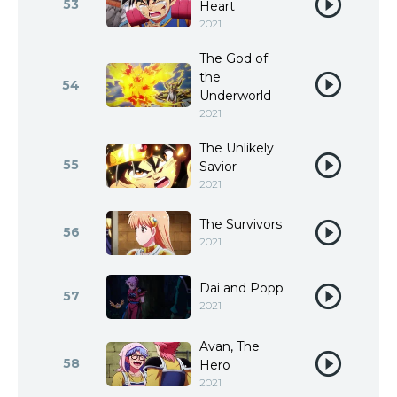
53
Heart
2021
The God of
the
54
Underworld
2021
The Unlikely
55
Savior
2021
The Survivors
56
2021
Dai and Popp
57
2021
Avan, The
58
Hero
2021