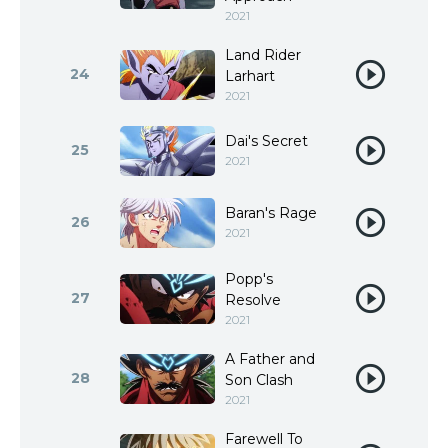
2021
Land Rider
24
Larhart
2021
Dai's Secret
25
2021
Baran's Rage
26
2021
Popp's
27
Resolve
2021
A Father and
28
Son Clash
2021
Farewell To