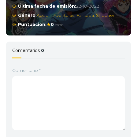
Última fecha de emisión:
22-10-2022
Género:
Acción
,
Aventuras
,
Fantasía
,
Shounen
Puntuación:
0
votos
Comentarios
0
Comentario
*