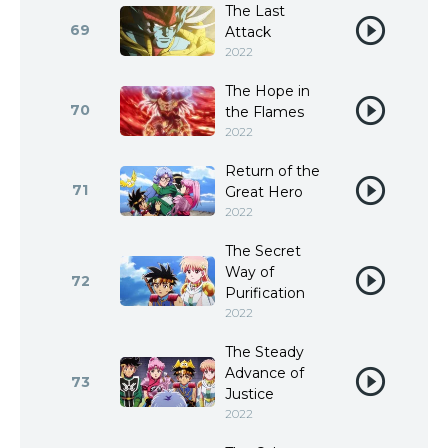
The Last
69
Attack
2022
The Hope in
70
the Flames
2022
Return of the
71
Great Hero
2022
The Secret
Way of
72
Purification
2022
The Steady
Advance of
73
Justice
2022