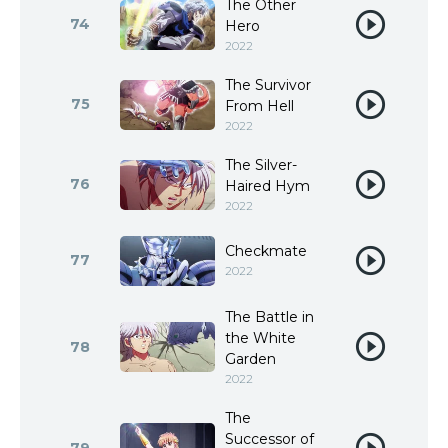
The Other
74
Hero
2022
The Survivor
75
From Hell
2022
The Silver-
76
Haired Hym
2022
Checkmate
77
2022
The Battle in
the White
78
Garden
2022
The
Successor of