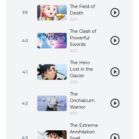
The Field of
39
Death
2021
The Clash of
Powerful
40
Swords
2021
The Hero
Lost in the
41
Glacier
2021
The
Orichalcum
42
Warrior
2021
The Extreme
Annihilation
43
Spell,