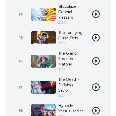
Blizzblaze
General
14
Flazzard
2021
The Terrifying
15
Curse Field
2021
The Grand
Sorcerer
16
Matoriv
2021
The Death-
Defying
17
Savior
2021
Hyunckel
18
Versus Hadlar