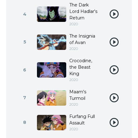
The Dark
Lord Hadlar's
4
Return
2020
The Insignia
5
of Avan
2020
Crocodine,
the Beast
6
King
2020
Maam's
7
Turmoil
2020
Furfang Full
8
Assault
2020