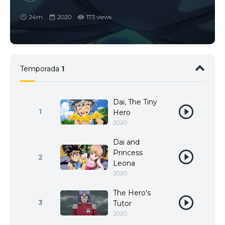
24m
2020
173 views
Temporada
1
Dai, The Tiny
1
Hero
2020
Dai and
Princess
2
Leona
2020
The Hero's
3
Tutor
2020