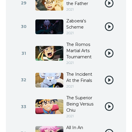
29
the Father
2021
Zaboera's
30
Scheme
2021
The Romos
Martial Arts
31
Tournament
2021
The Incident
32
At the Finals
2021
The Superior
Being Versus
33
Chiu
2021
All In An