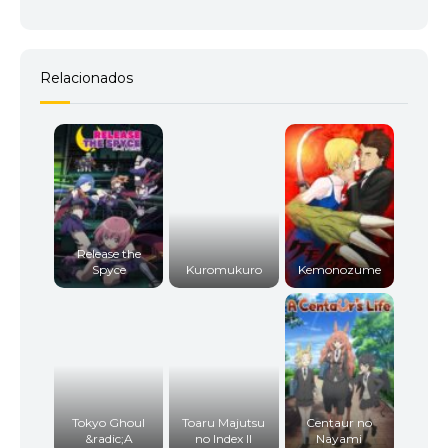
Relacionados
Release the
Spyce
Kuromukuro
Kemonozume
Tokyo Ghoul
Toaru Majutsu
Centaur no
&radic;A
no Index II
Nayami