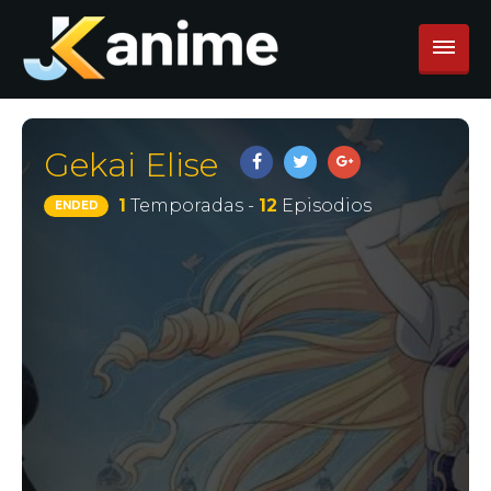
Gekai Elise
1
Temporadas -
12
Episodios
ENDED