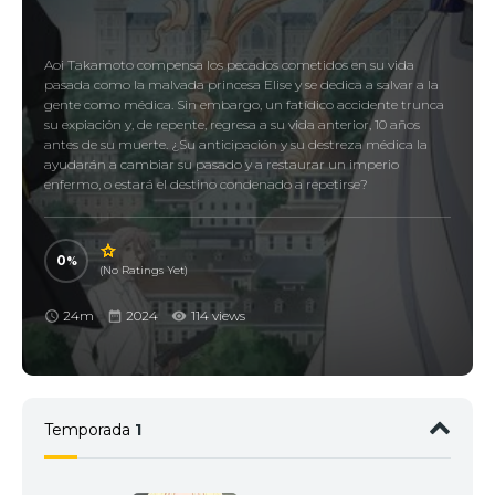
Aoi Takamoto compensa los pecados cometidos en su vida
pasada como la malvada princesa Elise y se dedica a salvar a la
gente como médica. Sin embargo, un fatídico accidente trunca
su expiación y, de repente, regresa a su vida anterior, 10 años
antes de su muerte. ¿Su anticipación y su destreza médica la
ayudarán a cambiar su pasado y a restaurar un imperio
enfermo, o estará el destino condenado a repetirse?
0
(No Ratings Yet)
24m
2024
114 views
Temporada
1