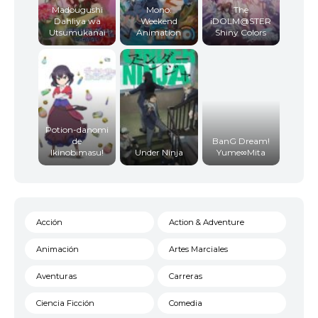
Madougushi
Mono:
The
Dahliya wa
Weekend
iDOLM@STER
Utsumukanai
Animation
Shiny Colors
Potion-danomi
de
BanG Dream!
Ikinobimasu!
Under Ninja
Yume∞Mita
Acción
Action & Adventure
Animación
Artes Marciales
Aventuras
Carreras
Ciencia Ficción
Comedia