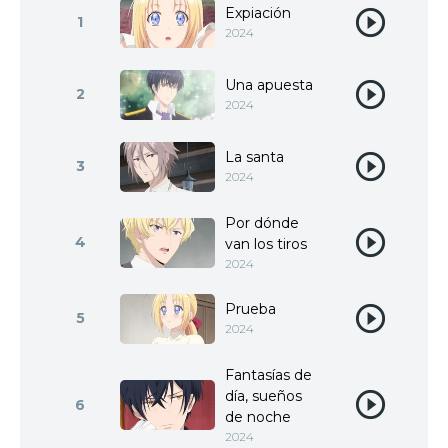
Expiación
1
2024
Una apuesta
2
2024
La santa
3
2024
Por dónde
4
van los tiros
2024
Prueba
5
2024
Fantasías de
día, sueños
6
de noche
2024