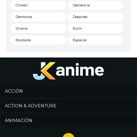
Crimen
Demencia
Demonios
Deportes
Drama
Ecchi
Escolares
Espacial
Familia
Fantasía
Harem
Historico
Infantil
Josei
Juegos
Kids
ACCIÓN
Magia
Mecha
ACTION & ADVENTURE
Militar
Misterio
ANIMACIÓN
Música
Parodia
Policía
Psicológico