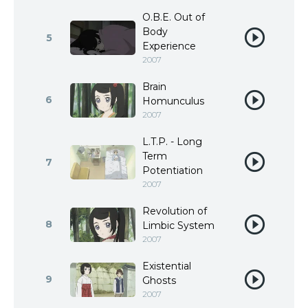
O.B.E. Out of
Body
5
Experience
2007
Brain
6
Homunculus
2007
L.T.P. - Long
Term
7
Potentiation
2007
Revolution of
8
Limbic System
2007
Existential
9
Ghosts
2007