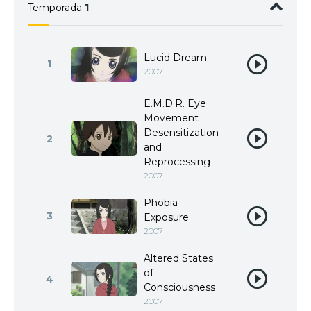
Temporada
1
Lucid Dream
1
2007
E.M.D.R. Eye
Movement
Desensitization
2
and
Reprocessing
2007
Phobia
3
Exposure
2007
Altered States
of
4
Consciousness
2007