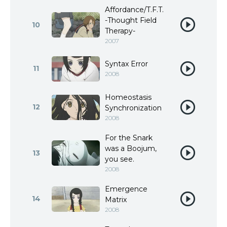
Affordance/T.F.T.
-Thought Field
10
Therapy-
2007
Syntax Error
11
2008
Homeostasis
12
Synchronization
2008
For the Snark
was a Boojum,
13
you see.
2008
Emergence
14
Matrix
2008