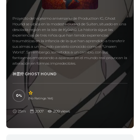
Proyecto del vigésimo aniversario de Production IG, Ghost
Hound se ubica en la modesta ciudad de Suiten, situado en una
desolada región en la isla de Kyūshū. La historia sigue las
experiencias de tres niños que han tenido experiencias
traumáticas en la infancia de la que han aprendido a transferir
sus almas a un mundo paralelo conocido como el “Unseen
World”. Sin embargo, sometidos a un cambio, con sus
fantasmas empezando a aparecer en el mundo real provocan la
alteración en formas impredecibles.
神霊狩 GHOST HOUND
0
(No Ratings Yet)
25m
2007
209 views