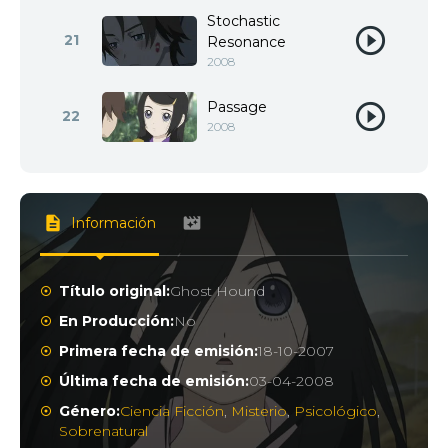
Stochastic
21
Resonance
2008
Passage
22
2008
Información
Título original:
Ghost Hound
En Producción:
No
Primera fecha de emisión:
18-10-2007
Última fecha de emisión:
03-04-2008
Género:
Ciencia Ficción
,
Misterio
,
Psicológico
,
Sobrenatural