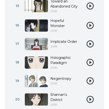
Toward an
15
Abandoned City
2008
Hopeful
16
Monster
2008
Implicate Order
17
2008
Holographic
18
Paradigm
2008
Negentropy
19
2008
Shaman's
20
District
2008