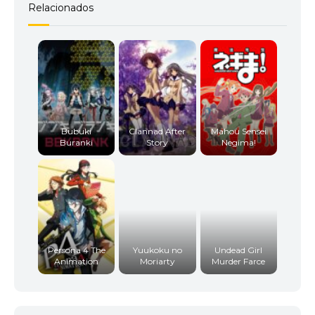
Relacionados
Bubuki
Clannad After
Mahou Sensei
Buranki
Story
Negima!
Persona 4 The
Yuukoku no
Undead Girl
Animation
Moriarty
Murder Farce