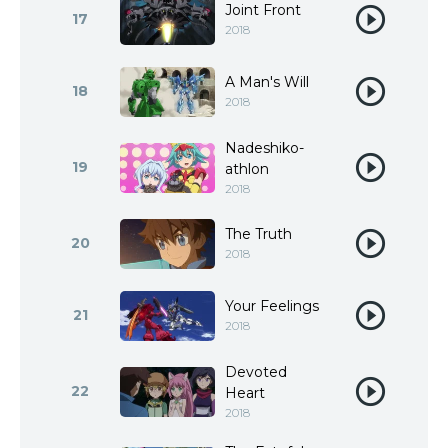
Joint Front
17
2018
A Man's Will
18
2018
Nadeshiko-
19
athlon
2018
The Truth
20
2018
Your Feelings
21
2018
Devoted
22
Heart
2018