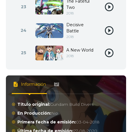
The Fateful
23
Two
2018
Decisive
24
Battle
2018
A New World
25
2018
Información
Título original:
Gundam Build Divers
En Producción:
No
Primera fecha de emisión:
03-04-2018
Última fecha de emisión:
27-08-2020