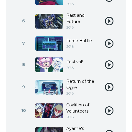
2018
Past and
6
Future
2018
Force Battle
7
2018
Festival!
8
2018
Return of the
9
Ogre
2018
Coalition of
10
Volunteers
2018
Ayame's