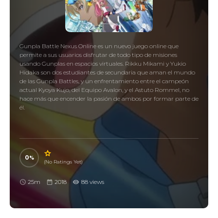
Gunpla Battle Nexus Online es un nuevo juego online que
permite a sus usuarios disfrutar de todo tipo de misiones
usando Gunplas en espacios virtuales. Rikku Mikami y Yukio
Hidaka son dos estudiantes de secundaria que aman el mundo
de las Gunpla Battles, y un enfrentamiento entre el campeón
actual Kyoya Kujo, del Equipo Avalon, y el Astuto Rommel, no
hace más que encender la pasión de ambos por formar parte de
él.
0
(No Ratings Yet)
25m
2018
88 views