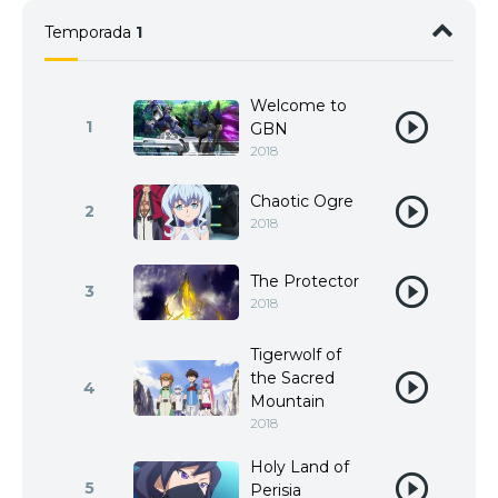
Temporada
1
Welcome to
1
GBN
2018
Chaotic Ogre
2
2018
The Protector
3
2018
Tigerwolf of
the Sacred
4
Mountain
2018
Holy Land of
5
Perisia