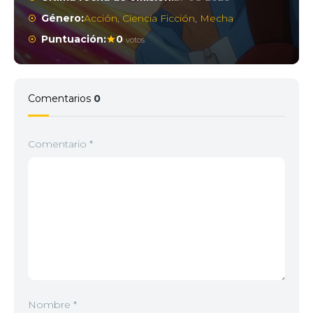
Género:
Acción
,
Ciencia Ficción
,
Mecha
Puntuación:
0
votos
Comentarios
0
Comentario
*
Nombre
*