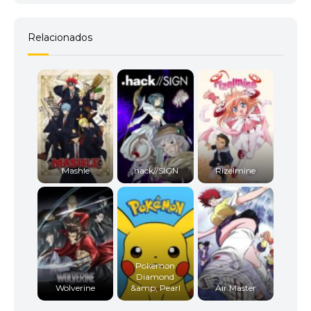
Relacionados
Mashle
.hack//SIGN
Rizelmine
Pokemon
Diamond
Wolverine
&amp; Pearl
Air Master