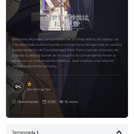
Seiichirou Kondou, un contable de 29 años adicto al trabajo, es
transportado a otro mundo y comienza a reorganizar el caótico
Departamento de Contabilidad Real. Pero cuando el exceso de
trabajo lo deja al borde de la muerte, el comandante Aresh lo
salva con un tratamiento médico… que implica una relación
inesperadamente cercana.
0
(No Ratings Yet)
Desconocido
2026
16 views
Temporada
1