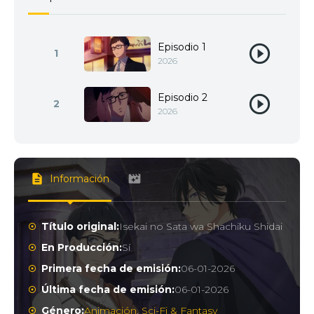
Episodio 1
1
2026
Episodio 2
2
2026
Información
Título original:
Isekai no Sata wa Shachiku Shidai
En Producción:
Sí
Primera fecha de emisión:
06-01-2026
Última fecha de emisión:
06-01-2026
Género:
Animación
,
Sci-Fi & Fantasy