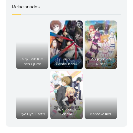
Relacionados
Fairy Tail: 100-
Kijin
2.5-jigen no
nen Quest
Gentoushou
Ririsa
Bukiyou na
Bye Bye, Earth
Senpai.
Karaoke Iko!