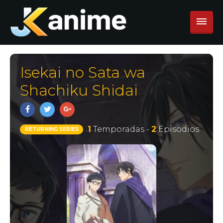
Isekai no Sata wa
Shachiku Shidai
1
Temporadas -
2
Episodios
RETURNING SERIES