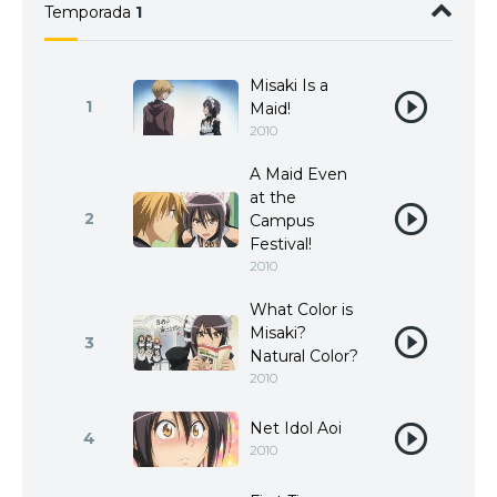
Temporada
1
Misaki Is a
1
Maid!
2010
A Maid Even
at the
2
Campus
Festival!
2010
What Color is
Misaki?
3
Natural Color?
2010
Net Idol Aoi
4
2010