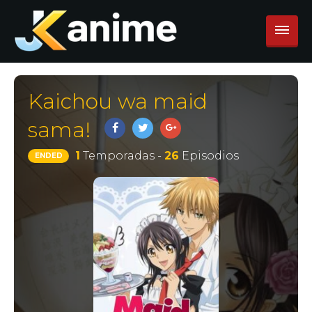
Kaichou wa maid
sama!
1
Temporadas -
26
Episodios
ENDED