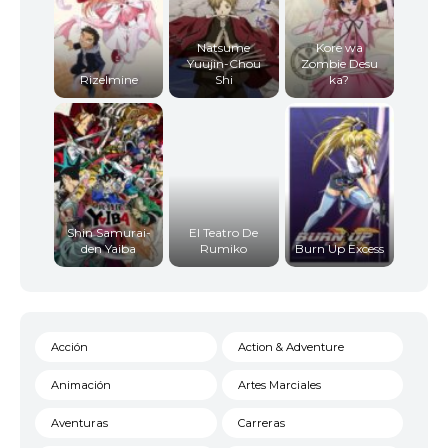
Natsume
Kore wa
Yuujin-Chou
Zombie Desu
Rizelmine
Shi
ka?
Shin Samurai-
El Teatro De
den Yaiba
Rumiko
Burn Up Excess
Acción
Action & Adventure
Animación
Artes Marciales
Aventuras
Carreras