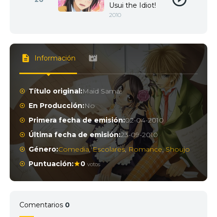
Usui the Idiot!
2010
Información
Título original:
Maid Sama!
En Producción:
No
Primera fecha de emisión:
02-04-2010
Última fecha de emisión:
23-09-2010
Género:
Comedia
,
Escolares
,
Romance
,
Shoujo
Puntuación:
0
votos
Comentarios
0