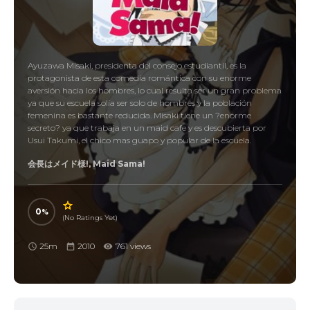
Ayuzawa Misaki, presidenta del consejo estudiantil, es la
protagonista de esta comedia romántica con su enorme
aversión hacia los hombres, lo cual resulta ser un gran problema
ya que su escuela solía ser solo de hombres y la población
femenina es bastante reducida. Misaki tiene un ?enorme
secreto? ya que trabaja en un maid cafe y es descubierta por
Usui Takumi, el chico mas guapo y popular de la escuela.
会長はメイド様!, Maid Sama!
0
(No Ratings Yet)
25m
2010
761 views