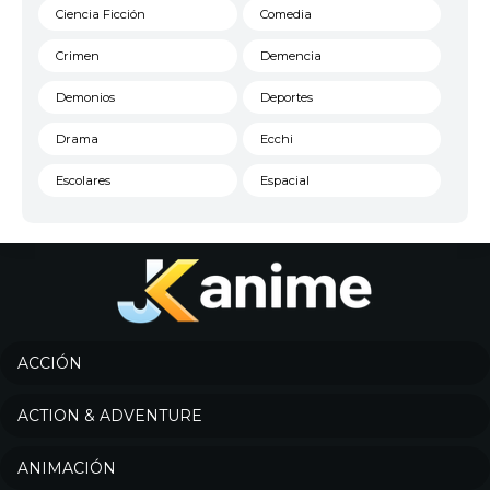
Ciencia Ficción
Comedia
Crimen
Demencia
Demonios
Deportes
Drama
Ecchi
Escolares
Espacial
Familia
Fantasía
Harem
Historico
Infantil
Josei
Juegos
Kids
ACCIÓN
Magia
Mecha
ACTION & ADVENTURE
Militar
Misterio
ANIMACIÓN
Música
Parodia