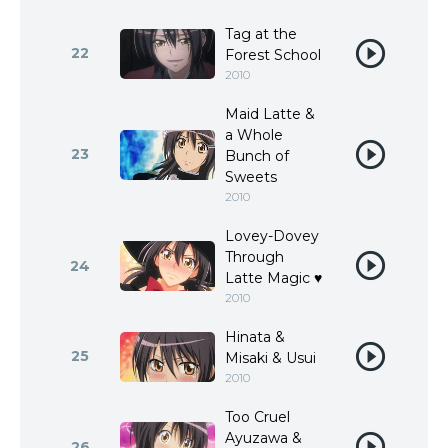
Tag at the
22
Forest School
2010
Maid Latte &
a Whole
23
Bunch of
Sweets
2010
Lovey-Dovey
Through
24
Latte Magic ♥
2010
Hinata &
25
Misaki & Usui
2010
Too Cruel
Ayuzawa &
26