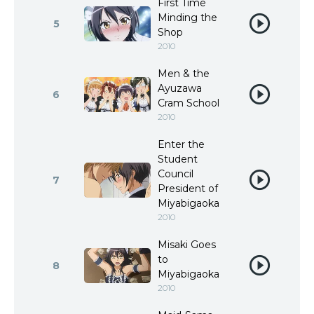
First Time
Minding the
5
Shop
2010
Men & the
Ayuzawa
6
Cram School
2010
Enter the
Student
Council
7
President of
Miyabigaoka
2010
Misaki Goes
to
8
Miyabigaoka
2010