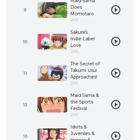
Maid-Sama
Does
9
Momotaro
2010
Sakura's
Indie-Label
10
Love
2010
The Secret of
Takumi Usui
11
Approaches!
2010
Maid Sama &
the Sports
12
Festival
2010
Idiots &
Juveniles &
13