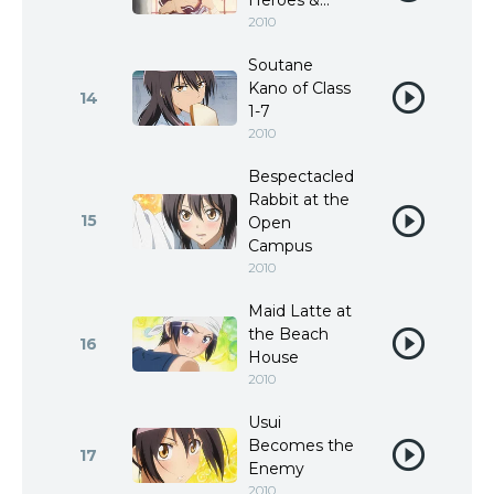
Heroes &...
2010
Soutane
Kano of Class
14
1-7
2010
Bespectacled
Rabbit at the
15
Open
Campus
2010
Maid Latte at
the Beach
16
House
2010
Usui
Becomes the
17
Enemy
2010