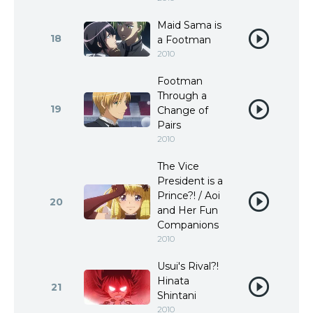
Maid Sama is
18
a Footman
2010
Footman
Through a
19
Change of
Pairs
2010
The Vice
President is a
Prince?! / Aoi
20
and Her Fun
Companions
2010
Usui's Rival?!
Hinata
21
Shintani
2010