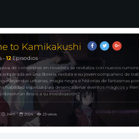
me to Kamikakushi
 -
12
Episodios
wa de convertirse en novelista se revitaliza con nuevos rumor
a empleada en una librería, recluta a su joven compañero de trab
igar leyendas urbanas, magia negra e historias de fantasmas por
na habilidad especial para desencadenar eventos mágicos y Ren 
obrevivirán ilesos a su investigación?
24m
2024
23 views