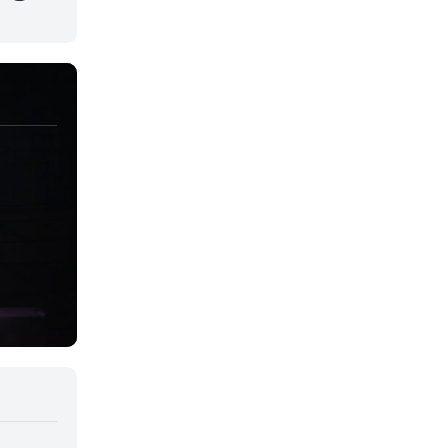
Juegos
Kids
Magia
Mecha
Militar
Misterio
Música
Parodia
Policía
Psicológico
Recuentos de la vida
Romance