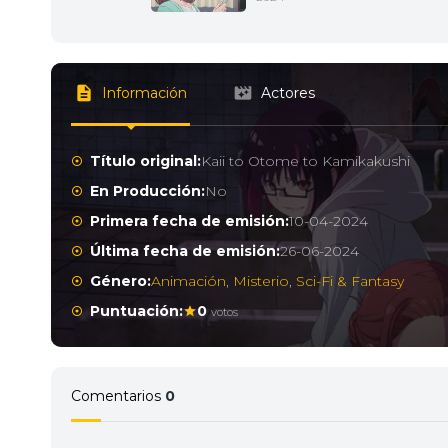
Información
Actores
Título original:
Kaii to Otome to Kamikakushi
En Producción:
No
Primera fecha de emisión:
10-04-2024
Última fecha de emisión:
26-06-2024
Género:
Animación
,
Misterio
,
Sci-Fi & Fantasy
Puntuación:
0
votos
Comentarios
0