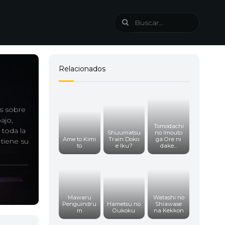
Relacionados
es sobre
ajo,
Tomodachi
 toda la
Shuumatsu
no Imouto
Ame to Kimi
Train Doko
ga Ore ni
tiene su
to
e Iku?
dake...
Mawaru
Watashi no
Penguindru
Hametsu no
Shiawase
m
Oukoku
na Kekkon