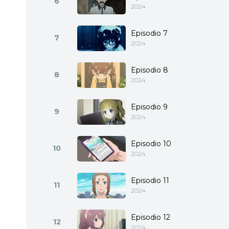
6
2024
Episodio 7
7
2024
Episodio 8
8
2024
Episodio 9
9
2024
Episodio 10
10
2024
Episodio 11
11
2024
Episodio 12
12
2024