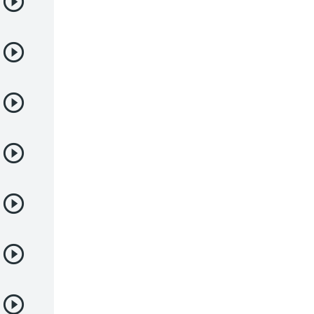
Deportes
Drama
Ecchi
Escolares
Espacial
Familia
Fantasía
Harem
Historico
Infantil
Josei