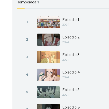
Temporada
1
Episodio 1
1
2024
Episodio 2
2
2024
Episodio 3
3
2024
Episodio 4
4
2024
Episodio 5
5
2024
Episodio 6