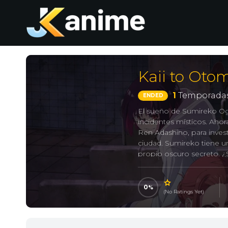
Kaii to Oto
1
Temporadas
ENDED
El sueño de Sumireko Oga
incidentes místicos. Ahor
Ren Adashino, para invest
ciudad. Sumireko tiene u
propio oscuro secreto. ¿S
0
(No Ratings Yet)