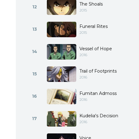
The Shoals
12
2015
Funeral Rites
13
2015
Vessel of Hope
14
2016
Trail of Footprints
15
2016
Fumitan Admoss
16
2016
Kudelia's Decision
17
2016
Voice