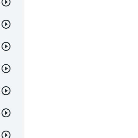
Samurai
Sci-Fi & Fantasy
Seinen
Shoujo
Shounen
Sobrenatural
Superpoderes
Suspense
Suspenso
Terror
Uncategorized
Vampiros