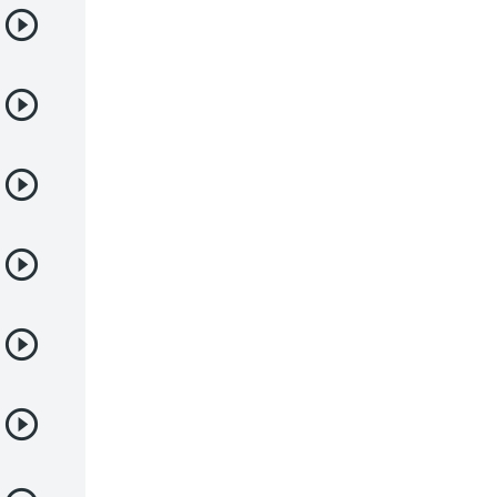
Juegos
Kids
Magia
Mecha
Militar
Misterio
Música
Parodia
Policía
Psicológico
Recuentos de la vida
Romance