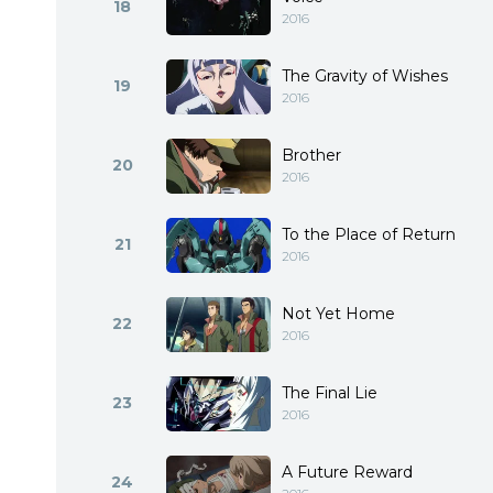
18
2016
The Gravity of Wishes
19
2016
Brother
20
2016
To the Place of Return
21
2016
Not Yet Home
22
2016
The Final Lie
23
2016
A Future Reward
24