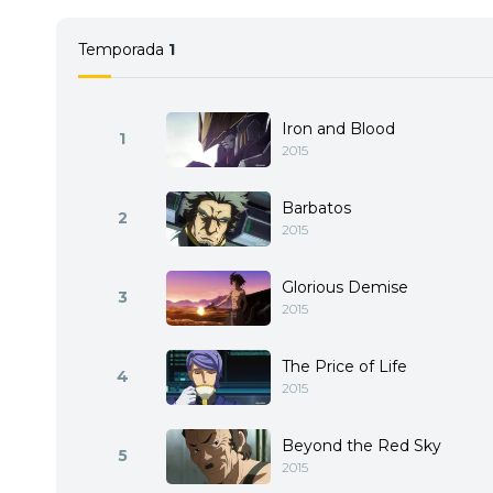
Temporada
1
Iron and Blood
1
2015
Barbatos
2
2015
Glorious Demise
3
2015
The Price of Life
4
2015
Beyond the Red Sky
5
2015