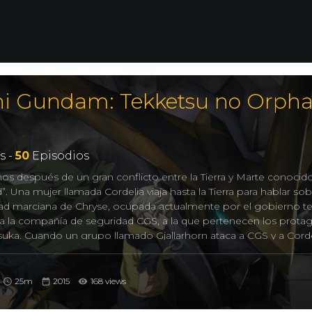
hi Gundam: Tekketsu no Orph
s -
50
Episodios
años después de un gran conflicto entre la Tierra y Marte conoc
”. Una mujer llamada Cordelia viaja hasta la Tierra para hablar sob
ad marciana de Chryse, ocupada actualmente por el gobierno ter
a la compañía de seguridad CGS, a la que pertenecen los protag
suka. Cuando un grupo llamado Gjallarhorn ataca a CGS y a Cordel
unidad para rebelarse contra su organización e inicia una revue
n, Mikazuki monta en un viejo mobile suit de la Guerra de la Cala
tor nuclear, el Gundam Barbatos. El Barbatos se describe como
25m
2015
168 views
as, armaduras y partes de los enemigos para volverse más pode