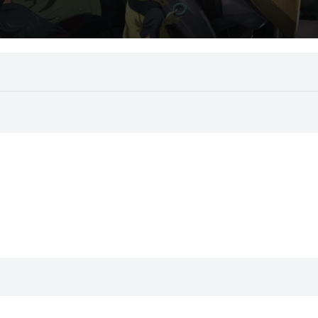
tent/themes/toroplay/img/cnt/noimg-episodes.png" alt="Imagen 
tent/themes/toroplay/img/cnt/noimg-episodes.png" alt="Imagen 
tent/themes/toroplay/img/cnt/noimg-episodes.png" alt="Imagen 
tent/themes/toroplay/img/cnt/noimg-episodes.png" alt="Imagen 
tent/themes/toroplay/img/cnt/noimg-episodes.png" alt="Imagen 
tent/themes/toroplay/img/cnt/noimg-episodes.png" alt="Imagen 