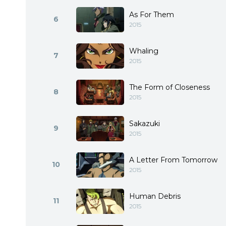
As For Them
6
2015
Whaling
7
2015
The Form of Closeness
8
2015
Sakazuki
9
2015
A Letter From Tomorrow
10
2015
Human Debris
11
2015