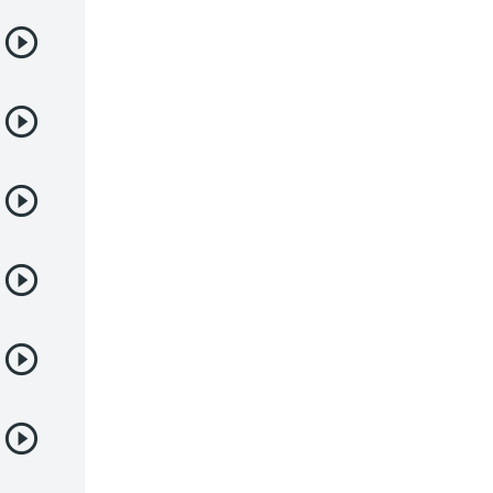
Deportes
Drama
Ecchi
Escolares
Espacial
Familia
Fantasía
Harem
Historico
Infantil
Josei