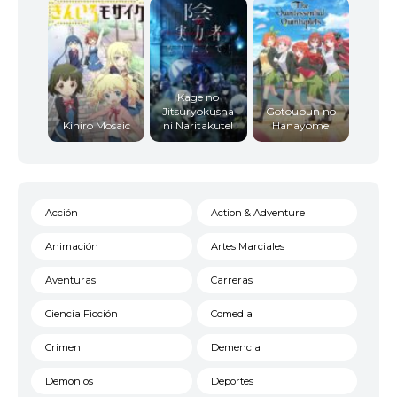
Kage no
Jitsuryokusha
Gotoubun no
Kiniro Mosaic
ni Naritakute!
Hanayome
Acción
Action & Adventure
Animación
Artes Marciales
Aventuras
Carreras
Ciencia Ficción
Comedia
Crimen
Demencia
Demonios
Deportes