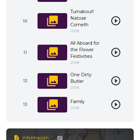
Turnabout!
Natose
10
Cometh
2008
All Aboard for
the Flower
11
Festivities
2008
One Dirty
12
Butler
2008
Family
13
2008
Información