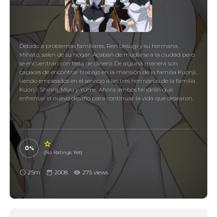
Debido a problemas familiares, Ren Uesugi y su hermana,
Mihato, salen de su hogar. Acaban de mudarse a la ciudad pero
se encuentran con falta de dinero. De alguna manera son
capaces de encontrar trabajo en la mansión de la familia Kuonji,
siendo empleados en el servicio a las tres hermanas de la familia
Kuonji: Shinra, Miyu y Yume. Ahora ambos tendrán que
enfrentar el nuevo desafío para continuar la vida que desearon.
0
(No Ratings Yet)
25m
2008
275 views