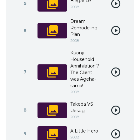
Elegance
5
2008
Dream
Remodeling
6
Plan
2008
Kuonji
Household
Annihilation!?
7
The Client
was Ageha-
sama!
2008
Takeda VS
8
Uesugi
2008
A Little Hero
9
2008