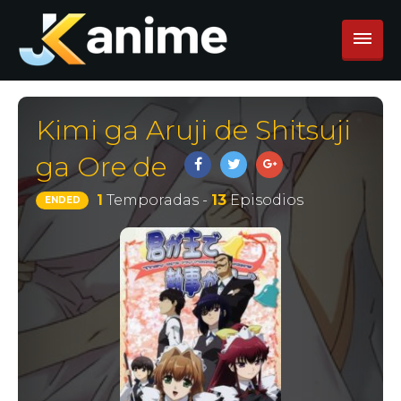
Kimi ga Aruji de Shitsuji
ga Ore de
1
Temporadas -
13
Episodios
ENDED