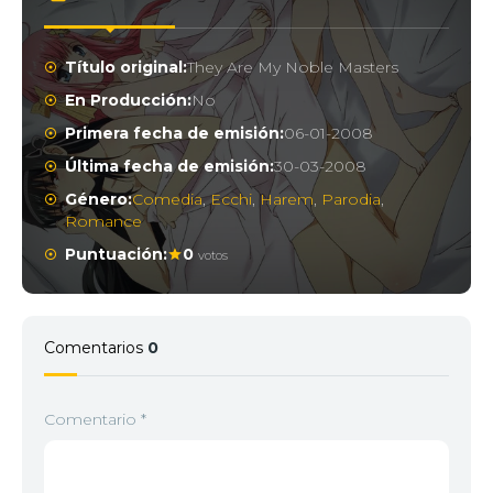
Título original:
They Are My Noble Masters
En Producción:
No
Primera fecha de emisión:
06-01-2008
Última fecha de emisión:
30-03-2008
Género:
Comedia
,
Ecchi
,
Harem
,
Parodia
,
Romance
Puntuación:
0
votos
Comentarios
0
Comentario
*