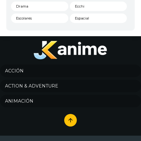
Drama
Ecchi
Escolares
Espacial
Familia
Fantasía
Harem
Historico
Infantil
Josei
Juegos
Kids
ACCIÓN
Magia
Mecha
ACTION & ADVENTURE
Militar
Misterio
ANIMACIÓN
Música
Parodia
Policía
Psicológico
Recuentos de la vida
Romance
Samurai
Sci-Fi & Fantasy