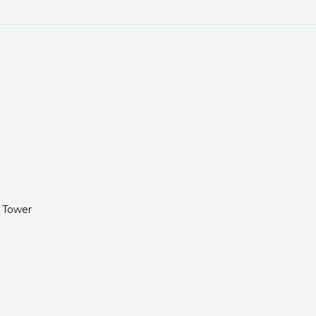
n
h Tower