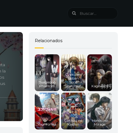
Relacionados
eta
 la
Gyakuten
os
Saiban:
Boogiepop
Sono
kus
Phantom
"Shinjitsu",...
Kagewani
Gakkou no
Honoo no
Your Forma
Kaidan
Mirage