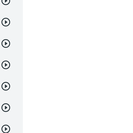
Deportes
Drama
Ecchi
Escolares
Espacial
Familia
Fantasía
Harem
Historico
Infantil
Josei