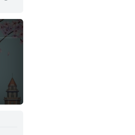
Juegos
Kids
Magia
Mecha
Militar
Misterio
Música
Parodia
Policía
Psicológico
Recuentos de la vida
Romance