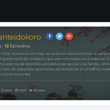
Tanteidokoro
 -
12
Episodios
n 1909, durante la era Meiji, se centra en versiones ficticias del po
ingüista Kyōsuke Kindaichi, que eran conocidos en la vida real. En
una agencia de detectives privados para apoyar a su familia. Amb
n caso de supuestas apariciones de fantasmas en el edificio Asa
do como Ryōunkai.
24m
2020
90 views