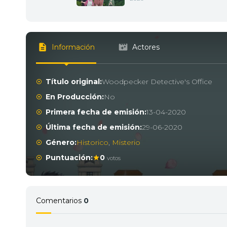
Información
Actores
Título original:
Woodpecker Detective's Office
En Producción:
No
Primera fecha de emisión:
13-04-2020
Última fecha de emisión:
29-06-2020
Género:
Historico
,
Misterio
Puntuación:
0
votos
Comentarios
0