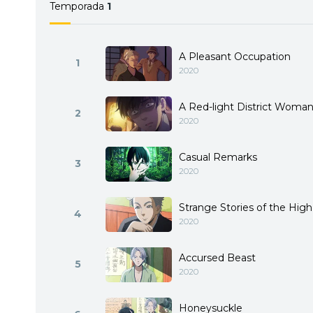
Temporada
1
A Pleasant Occupation
1
2020
A Red-light District Woma
2
2020
Casual Remarks
3
2020
Strange Stories of the Hig
4
2020
Accursed Beast
5
2020
Honeysuckle