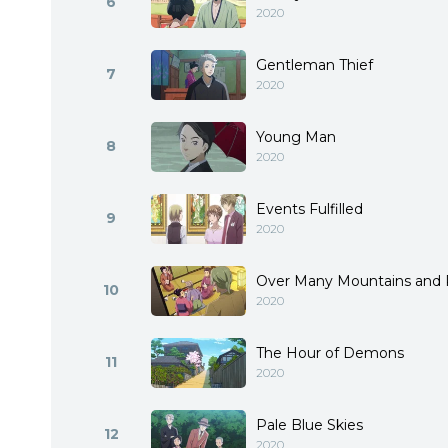
6
2020
Gentleman Thief
7
2020
Young Man
8
2020
Events Fulfilled
9
2020
Over Many Mountains and 
10
2020
The Hour of Demons
11
2020
Pale Blue Skies
12
2020