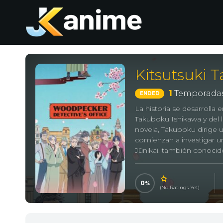
Kitsutsuki 
1
Temporadas
ENDED
La historia se desarrolla e
Takuboku Ishikawa y del l
novela, Takuboku dirige 
comienzan a investigar u
Jūnikai, también conoci
0
(No Ratings Yet)