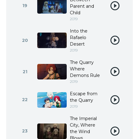
19
Parent and
Child
2019
Into the
Rafaelo
20
Desert
2019
The Quarry
Where
21
Demons Rule
2019
Escape from
22
the Quarry
2019
The Imperial
City, Where
23
the Wind
Blows