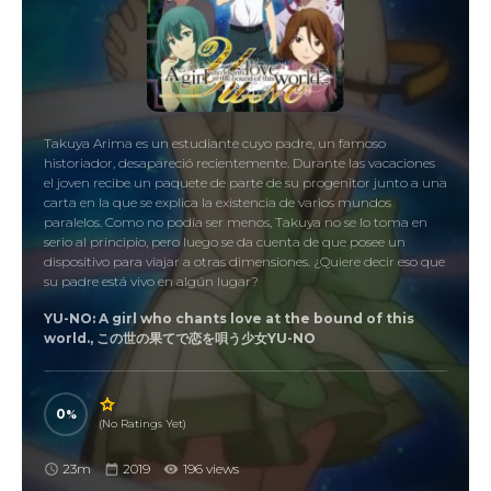
Takuya Arima es un estudiante cuyo padre, un famoso
historiador, desapareció recientemente. Durante las vacaciones
el joven recibe un paquete de parte de su progenitor junto a una
carta en la que se explica la existencia de varios mundos
paralelos. Como no podía ser menos, Takuya no se lo toma en
serio al principio, pero luego se da cuenta de que posee un
dispositivo para viajar a otras dimensiones. ¿Quiere decir eso que
su padre está vivo en algún lugar?
YU-NO: A girl who chants love at the bound of this
world., この世の果てで恋を唄う少女YU-NO
0
(No Ratings Yet)
23m
2019
196 views