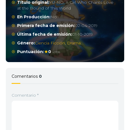
Título original:
YU-NO: A Girl Who Chants Love
at the Bound of This World
En Producción:
No
Primera fecha de emisión:
02-04-2019
Última fecha de emisión:
01-10-2019
Género:
Ciencia Ficción
,
Drama
Puntuación:
0
votos
Comentarios
0
Comentario
*