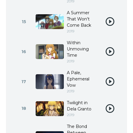
2019
A Summer
That Won't
15
Come Back
2019
Within
Unmoving
16
Time
2019
A Pale,
Ephemeral
17
Vow
2019
Twilight in
18
Dela Granto
2019
The Bond
Between