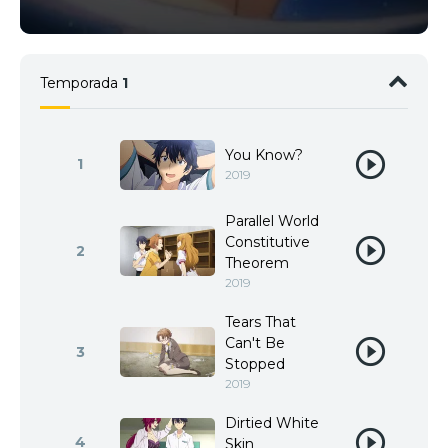
Temporada
1
You Know?
1
2019
Parallel World
Constitutive
2
Theorem
2019
Tears That
Can't Be
3
Stopped
2019
Dirtied White
4
Skin