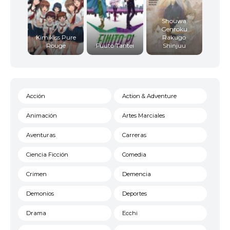
Shouwa
Genroku
Kimikiss Pure
Rakugo
Rouge
Fuuto Tantei
Shinjuu
Acción
Action & Adventure
Animación
Artes Marciales
Aventuras
Carreras
Ciencia Ficción
Comedia
Crimen
Demencia
Demonios
Deportes
Drama
Ecchi