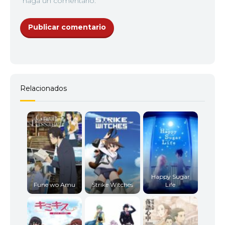
haga un comentario.
Relacionados
Happy Sugar
Fune wo Amu
Strike Witches
Life