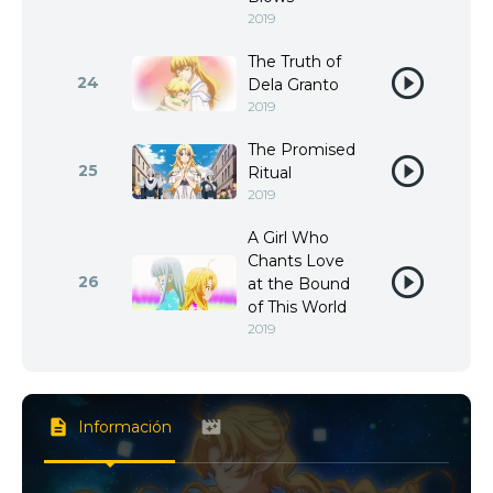
2019
The Truth of
24
Dela Granto
2019
The Promised
25
Ritual
2019
A Girl Who
Chants Love
26
at the Bound
of This World
2019
Información