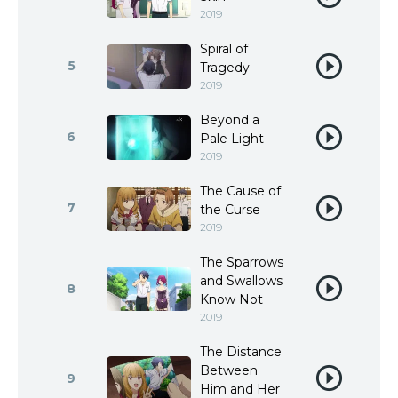
2019
Spiral of
5
Tragedy
2019
Beyond a
6
Pale Light
2019
The Cause of
7
the Curse
2019
The Sparrows
and Swallows
8
Know Not
2019
The Distance
Between
9
Him and Her