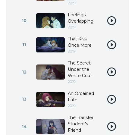
2019
Feelings
10
Overlapping
2019
That Kiss,
11
Once More
2019
The Secret
Under the
12
White Coat
2019
An Ordained
13
Fate
2019
The Transfer
Student's
14
Friend