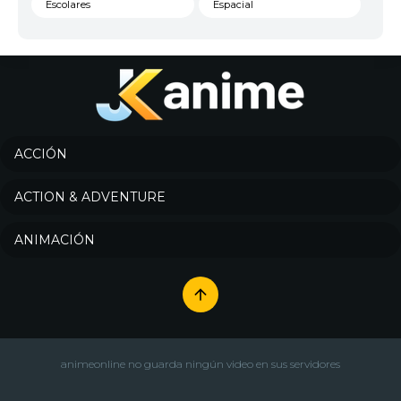
Escolares
Espacial
Familia
Fantasía
Harem
Historico
Infantil
Josei
Juegos
Kids
ACCIÓN
Magia
Mecha
ACTION & ADVENTURE
Militar
Misterio
ANIMACIÓN
Música
Parodia
Policía
Psicológico
Recuentos de la vida
Romance
Samurai
Sci-Fi & Fantasy
animeonline no guarda ningún video en sus servidores
Seinen
Shoujo