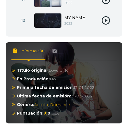
2022
MY NAME
12
2022
Información
Título original:
Love of Kill
En Producción:
No
Primera fecha de emisión:
13-01-2022
Última fecha de emisión:
31-03-2022
Género:
Acción
,
Romance
Puntuación:
0
votos