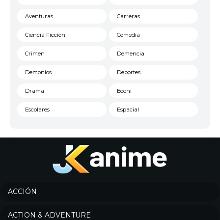
Aventuras
Carreras
Ciencia Ficción
Comedia
Crimen
Demencia
Demonios
Deportes
Drama
Ecchi
Escolares
Espacial
Familia
Fantasía
Harem
Historico
Infantil
Josei
Juegos
Kids
ACCIÓN
Magia
Mecha
ACTION & ADVENTURE