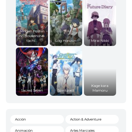
Ningen Fushin
no Boukensha-
tachi...
Log Horizon
Mirai Nikki
Kage kara
Sacred Seven
Spiritpact
Mamoru
Acción
Action & Adventure
Animación
Artes Marciales