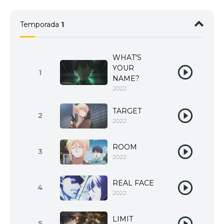
Temporada
1
WHAT'S
YOUR
1
NAME?
2022
TARGET
2
2022
ROOM
3
2022
REAL FACE
4
2022
LIMIT
5