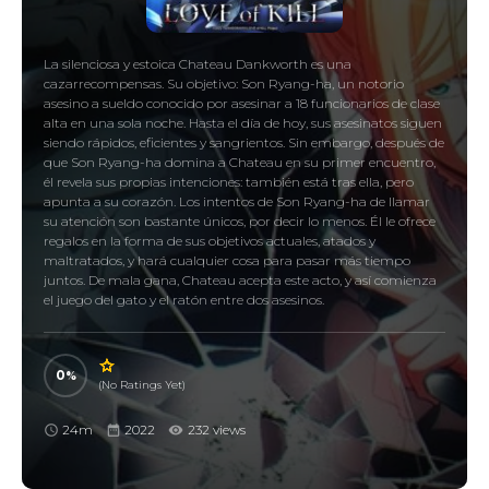
La silenciosa y estoica Chateau Dankworth es una
cazarrecompensas. Su objetivo: Son Ryang-ha, un notorio
asesino a sueldo conocido por asesinar a 18 funcionarios de clase
alta en una sola noche. Hasta el día de hoy, sus asesinatos siguen
siendo rápidos, eficientes y sangrientos. Sin embargo, después de
que Son Ryang-ha domina a Chateau en su primer encuentro,
él revela sus propias intenciones: también está tras ella, pero
apunta a su corazón. Los intentos de Son Ryang-ha de llamar
su atención son bastante únicos, por decir lo menos. Él le ofrece
regalos en la forma de sus objetivos actuales, atados y
maltratados, y hará cualquier cosa para pasar más tiempo
juntos. De mala gana, Chateau acepta este acto, y así comienza
el juego del gato y el ratón entre dos asesinos.
0
(No Ratings Yet)
24m
2022
232 views