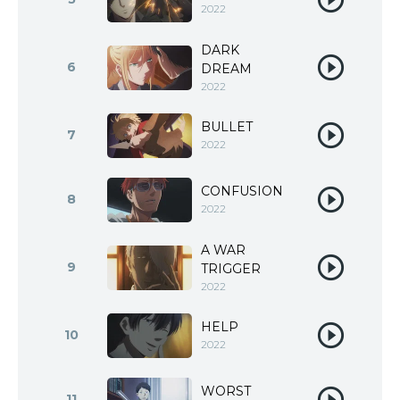
2022
DARK
6
DREAM
2022
BULLET
7
2022
CONFUSION
8
2022
A WAR
9
TRIGGER
2022
HELP
10
2022
WORST
11