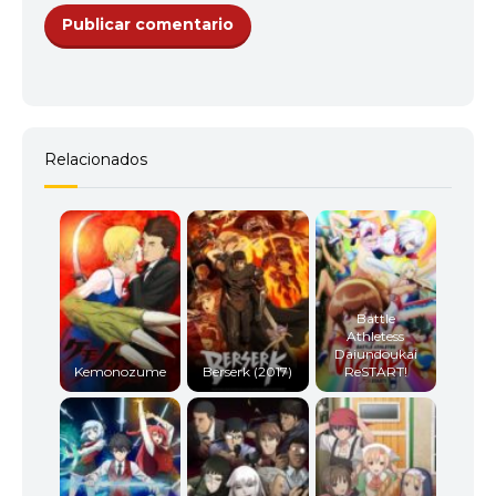
Relacionados
Battle
Athletess
Daiundoukai
Kemonozume
Berserk (2017)
ReSTART!