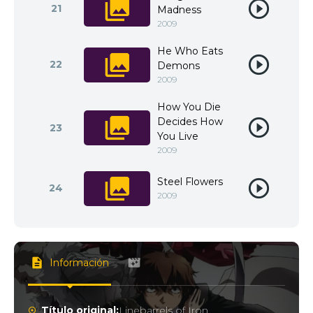
21
Madness
2009
He Who Eats
22
Demons
2009
How You Die
Decides How
23
You Live
2009
Steel Flowers
24
2009
Información
Título original:
Linebarrels of Iron