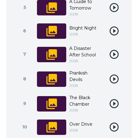
A Guide to
5
Tomorrow
2008
Bright Night
6
2008
A Disaster
7
After School
2008
Prankish
8
Devils
2008
The Black
9
Chamber
2008
Over Drive
10
2008