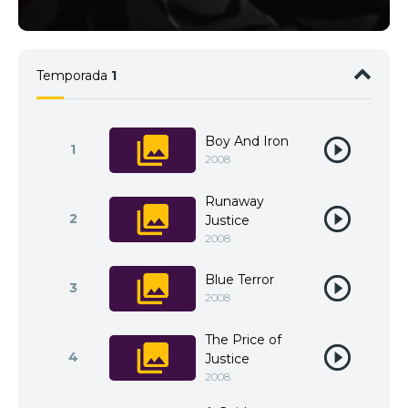
Temporada
1
Boy And Iron
1
2008
Runaway
2
Justice
2008
Blue Terror
3
2008
The Price of
4
Justice
2008