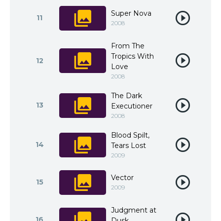
Super Nova
11
2008
From The
Tropics With
12
Love
2008
The Dark
13
Executioner
2008
Blood Spilt,
14
Tears Lost
2009
Vector
15
2009
Judgment at
16
Dusk