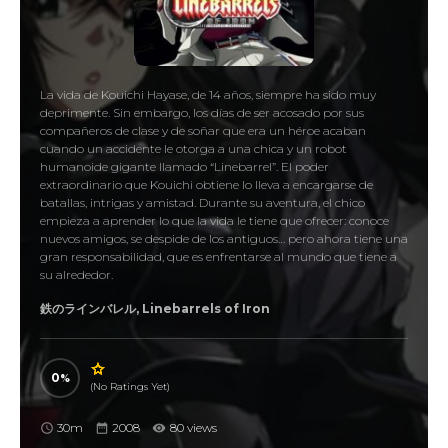
La vida de Kouichi Hayase, de 14 años, siempre ha sido muy
deprimente. Sin embargo, los días de ser acosado por sus
compañeros de clase y de soñar que era un héroe acaban
cuando un accidente le otorga a una chica y un robot
humanoide gigante llamado “Linebarrel”. El poder
extraordinario que Kouichi obtiene lo lleva a encargarse de
batallas, intrigas y amistad. Durante su aventura, el chico
empieza a aprender lo que la vida le tiene que ofrecer: conoce
nuevos amigos, se despide de los antiguos… pero ahora tiene una
gran responsabilidad, que es enfrentarse al mundo que tiene a
su alrededor.
鉄のラインバレル, Linebarrels of Iron
0
(No Ratings Yet)
30m
2008
80 views