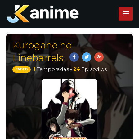
Kurogane no
Linebarrels
1
Temporadas -
24
Episodios
ENDED