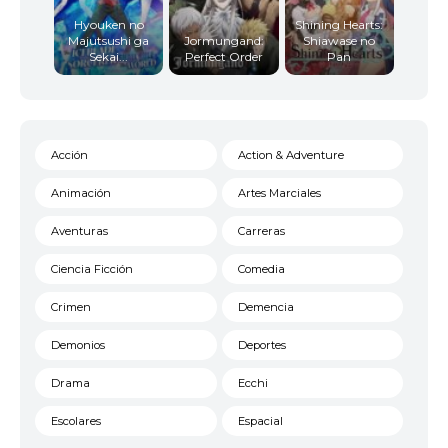
Hyouken no
Shining Hearts:
Majutsushi ga
Jormungand:
Shiawase no
Sekai...
Perfect Order
Pan
Acción
Action & Adventure
Animación
Artes Marciales
Aventuras
Carreras
Ciencia Ficción
Comedia
Crimen
Demencia
Demonios
Deportes
Drama
Ecchi
Escolares
Espacial