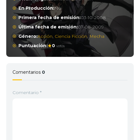
En Producción:
No
Primera fecha de emisión:
03-10-2008
Última fecha de emisión:
07-08-2009
Género:
Acción
,
Ciencia Ficción
,
Mecha
Puntuación:
0
votos
Comentarios
0
Comentario
*