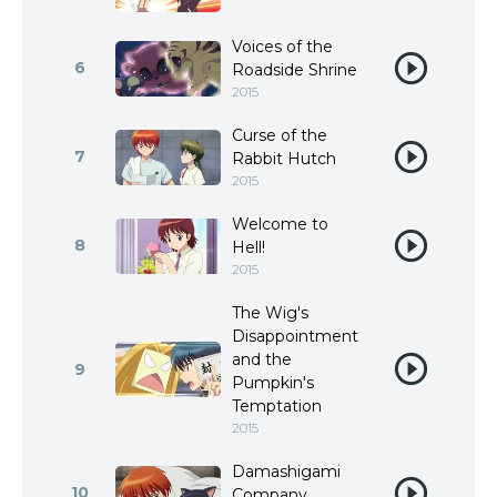
Voices of the
6
Roadside Shrine
2015
Curse of the
7
Rabbit Hutch
2015
Welcome to
8
Hell!
2015
The Wig's
Disappointment
and the
9
Pumpkin's
Temptation
2015
Damashigami
10
Company