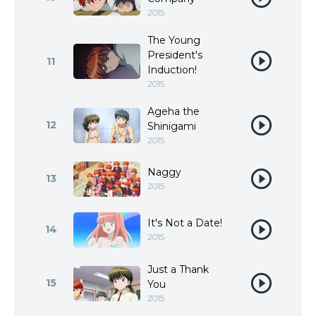
2015
The Young
President's
11
Induction!
2015
Ageha the
12
Shinigami
2015
Naggy
13
2015
It's Not a Date!
14
2015
Just a Thank
15
You
2015