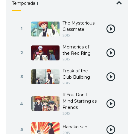
Temporada
1
The Mysterious
1
Classmate
2015
Memories of
2
the Red Ring
2015
Freak of the
3
Club Building
2015
If You Don't
Mind Starting as
4
Friends
2015
Hanako-san
5
2015