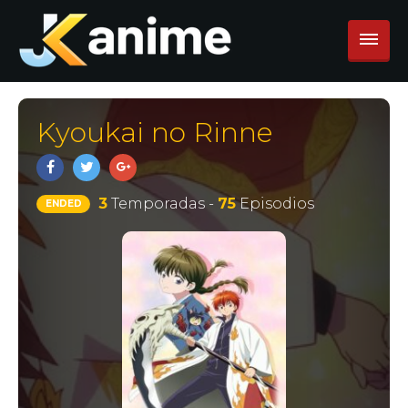
Kyoukai no Rinne
3
Temporadas -
75
Episodios
ENDED