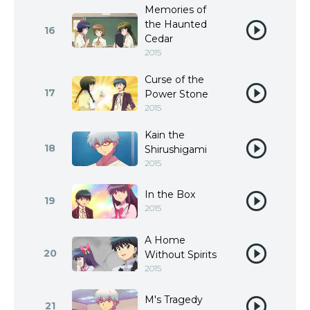
Memories of
the Haunted
16
Cedar
2015
Curse of the
17
Power Stone
2015
Kain the
18
Shirushigami
2015
In the Box
19
2015
A Home
20
Without Spirits
2015
M's Tragedy
21