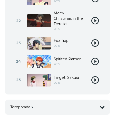
2015
Merry
Christmas in the
22
Derelict
2015
Fox Trap
23
2015
Spirited Ramen
24
2015
Target: Sakura
25
2015
Temporada
2