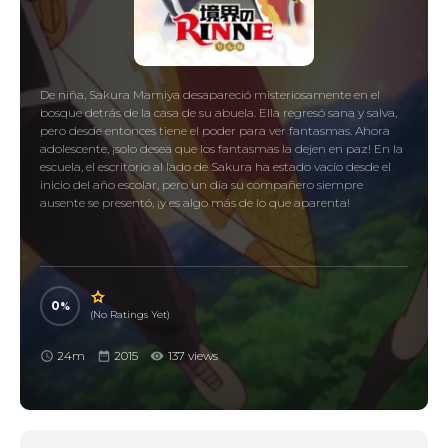
De niña, Sakura Mamiya desapareció misteriosamente en el
bosque detrás de la casa de su abuela. Ella regresó sana y salva,
pero desde entonces tiene el poder para ver fantasmas. Ahora
adolescente, ¡solo desea que los fantasmas la dejen en paz! En la
escuela, el escritorio al lado de Sakura ha estado vacío desde el
inicio del año escolar, pero un día su compañero siempre
ausente se presentó, ¡y es algo más de lo que aparenta!
0
(No Ratings Yet)
24m
2015
137 views