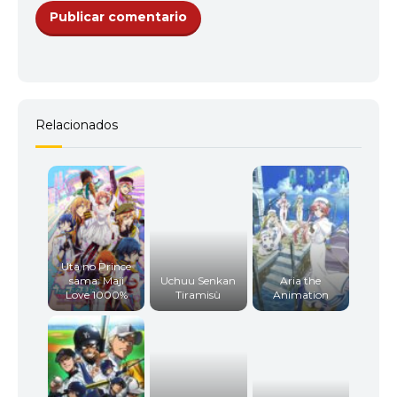
Relacionados
Uta no Prince
sama: Maji
Uchuu Senkan
Aria the
Love 1000%
Tiramisù
Animation