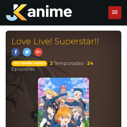
Love Live! Superstar!!
2
Temporadas -
24
RETURNING SERIES
Episodios