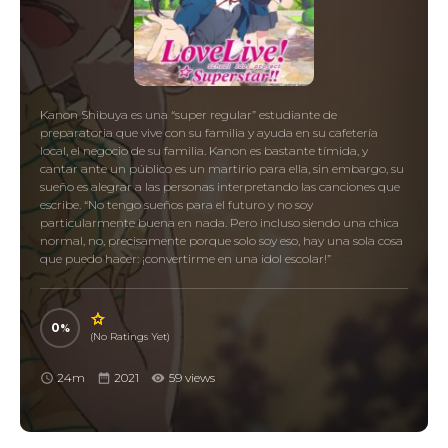
Kanon Shibuya es una “super regular” estudiante de
preparatoria que vive con su familia y ayuda en su cafetería
local, el negocio de su familia. Kanon es bastante tímida, y
cantar ante un público es un martirio para ella, sin embargo, su
sueño es alegrar a las personas interpretando las canciones que
escribe. “No tengo sueños para el futuro y no soy
particularmente buena en nada. Pero incluso siendo una chica
normal, no, precisamente porque solo soy eso, hay una sola cosa
que puedo hacer: ¡convertirme en una idol escolar!”
0
(No Ratings Yet)
24m
2021
59 views