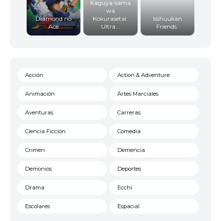
Kaguya-sama
wa
Diamond no
Kokurasetai:
Isshuukan
Ace
Ultra...
Friends.
Acción
Action & Adventure
Animación
Artes Marciales
Aventuras
Carreras
Ciencia Ficción
Comedia
Crimen
Demencia
Demonios
Deportes
Drama
Ecchi
Escolares
Espacial