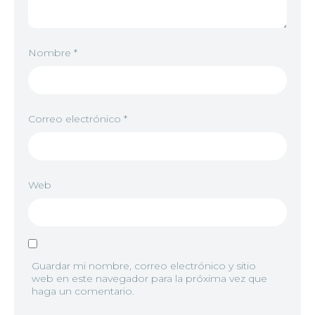
8
<img src="//image.tmdb.org/t/p/w92/1lt10FPtkyIO
Nombre
*
9
<img src="//image.tmdb.org/t/p/w92/2fXR9MuPdj
Correo electrónico
*
10
<img src="//image.tmdb.org/t/p/w92/x4H6VQLW9N
Web
11
<img src="//image.tmdb.org/t/p/w92/d8F4vO2XttE
Guardar mi nombre, correo electrónico y sitio
web en este navegador para la próxima vez que
haga un comentario.
12
<img src="//image.tmdb.org/t/p/w92/2weQhC3fbP