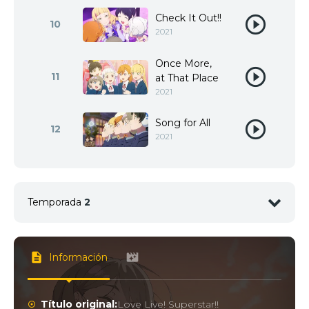
Check It Out!!
10
2021
Once More,
11
at That Place
2021
Song for All
12
2021
Temporada
2
1
<img src="//image.tmdb.org/t/p/w92/fqs3gHbL0M
Información
2
<img src="//image.tmdb.org/t/p/w92/xp5TVOspLO
Título original:
Love Live! Superstar!!