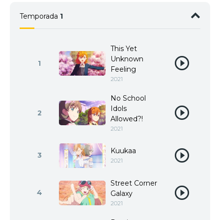
Temporada
1
This Yet
Unknown
1
Feeling
2021
No School
Idols
2
Allowed?!
2021
Kuukaa
3
2021
Street Corner
4
Galaxy
2021