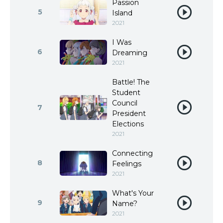
Passion
5
Island
2021
I Was
6
Dreaming
2021
Battle! The
Student
Council
7
President
Elections
2021
Connecting
8
Feelings
2021
What's Your
9
Name?
2021