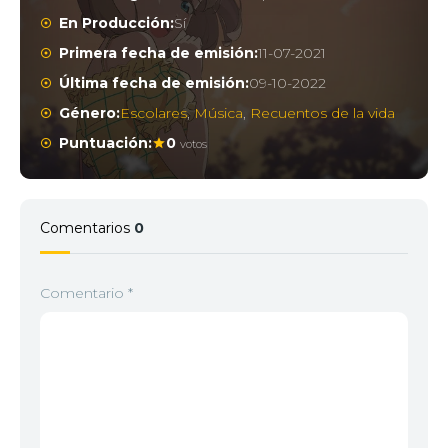
En Producción:
Sí
Primera fecha de emisión:
11-07-2021
3
<img src="//image.tmdb.org/t/p/w92/bqidkhafAiQ
Última fecha de emisión:
09-10-2022
Género:
Escolares
,
Música
,
Recuentos de la vida
Puntuación:
0
votos
4
<img src="//image.tmdb.org/t/p/w92/5w6j9oG4ivU
Comentarios
0
5
<img src="//image.tmdb.org/t/p/w92/zWns7zb17nM
Comentario
*
6
<img src="//image.tmdb.org/t/p/w92/fYUkOrJpdojr
7
<img src="//image.tmdb.org/t/p/w92/i5vrtnPzJ0C