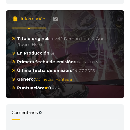
Información
Título original:
Level 1 Demon Lord & One
Room Hero
En Producción:
Sí
Primera fecha de emisión:
03-07-2023
Última fecha de emisión:
24-07-2023
Género:
Comedia
,
Fantasía
Puntuación:
0
votos
Comentarios
0