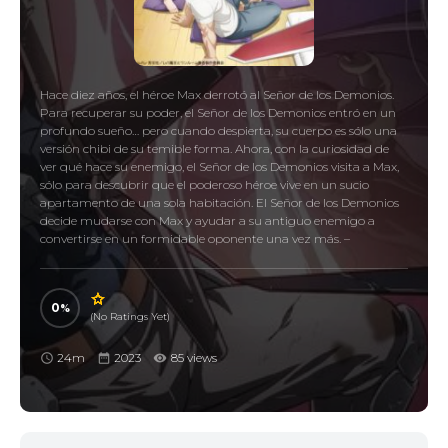
Hace diez años, el héroe Max derrotó al Señor de los Demonios.
Para recuperar su poder, el Señor de los Demonios entró en un
profundo sueño… pero cuando despierta, su cuerpo es sólo una
versión chibi de su temible forma. Ahora, con la curiosidad de
ver qué hace su enemigo, el Señor de los Demonios visita a Max,
sólo para descubrir que el poderoso héroe vive en un sucio
apartamento de una sola habitación. El Señor de los Demonios
decide mudarse con Max y ayudar a su antiguo enemigo a
convertirse en un formidable oponente una vez más. –
0
(No Ratings Yet)
24m
2023
85 views