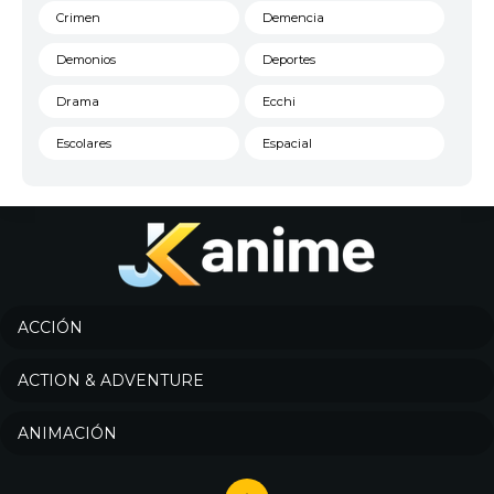
Crimen
Demencia
Demonios
Deportes
Drama
Ecchi
Escolares
Espacial
Familia
Fantasía
Harem
Historico
Infantil
Josei
Juegos
Kids
ACCIÓN
Magia
Mecha
ACTION & ADVENTURE
Militar
Misterio
ANIMACIÓN
Música
Parodia
Policía
Psicológico