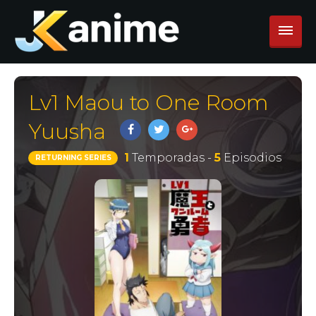
Lv1 Maou to One Room
Yuusha
1
Temporadas -
5
Episodios
RETURNING SERIES