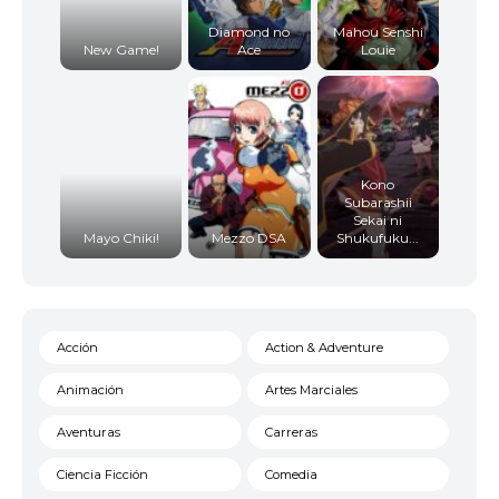
Diamond no
Mahou Senshi
New Game!
Ace
Louie
Kono
Subarashii
Sekai ni
Mayo Chiki!
Mezzo DSA
Shukufuku...
Acción
Action & Adventure
Animación
Artes Marciales
Aventuras
Carreras
Ciencia Ficción
Comedia