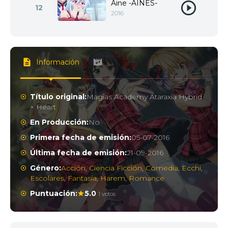
Aine -AINES-
12
2016
Información
Título original:
Magias Academy Ataraxia Hybrid
× Heart
En Producción:
No
Primera fecha de emisión:
05-07-2016
Última fecha de emisión:
21-09-2016
Género:
Acción
,
Ciencia Ficción
,
Comedia
,
Ecchi
,
Escolares
,
Fantasía
,
Harem
,
Romance
Puntuación:
5.0
1 votos