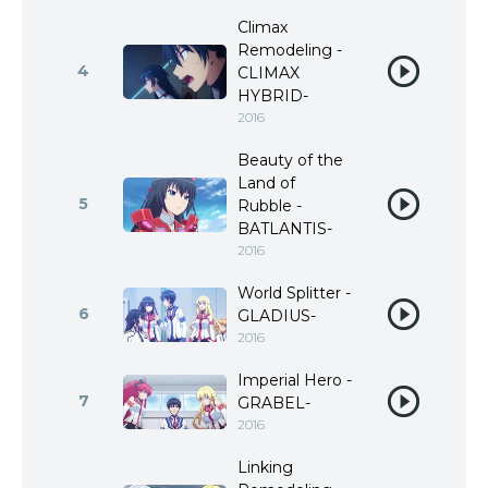
Climax
Remodeling -
4
CLIMAX
HYBRID-
2016
Beauty of the
Land of
5
Rubble -
BATLANTIS-
2016
World Splitter -
6
GLADIUS-
2016
Imperial Hero -
7
GRABEL-
2016
Linking