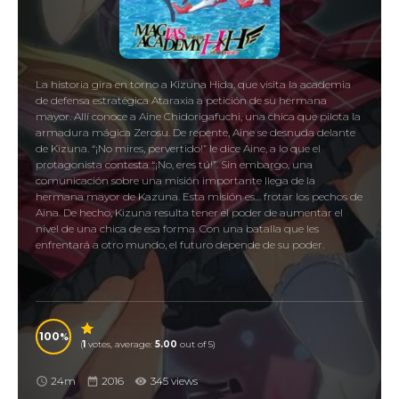
La historia gira en torno a Kizuna Hida, que visita la academia
de defensa estratégica Ataraxia a petición de su hermana
mayor. Allí conoce a Aine Chidorigafuchi, una chica que pilota la
armadura mágica Zerosu. De repente, Aine se desnuda delante
de Kizuna. “¡No mires, pervertido!” le dice Aine, a lo que el
protagonista contesta “¡No, eres tú!”. Sin embargo, una
comunicación sobre una misión importante llega de la
hermana mayor de Kazuna. Esta misión es… frotar los pechos de
Aina. De hecho, Kizuna resulta tener el poder de aumentar el
nivel de una chica de esa forma. Con una batalla que les
enfrentará a otro mundo, el futuro depende de su poder.
100
(
1
votes, average:
5.00
out of 5)
24m
2016
345 views