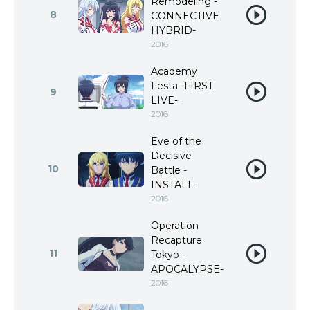
Remodeling -
8
CONNECTIVE
HYBRID-
2016
Academy
Festa -FIRST
9
LIVE-
2016
Eve of the
Decisive
10
Battle -
INSTALL-
2016
Operation
Recapture
11
Tokyo -
APOCALYPSE-
2016