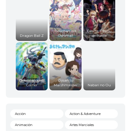
Oniichan wa
Deatte 5-byou
Dragon Ball Z
Oshimai!
de Battle
Overman King
Ojisan to
Gainer
Marshmallow
Nabari no Ou
Acción
Action & Adventure
Animación
Artes Marciales