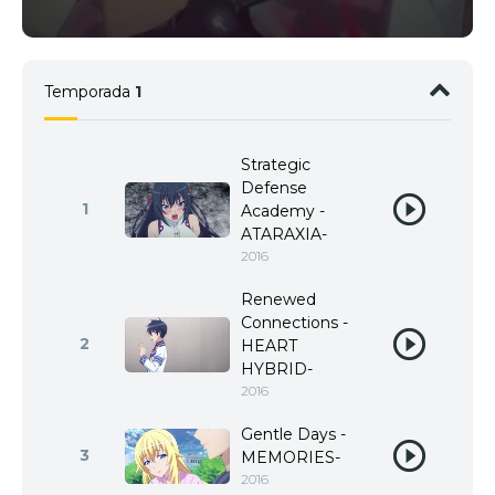
Temporada
1
Strategic
Defense
1
Academy -
ATARAXIA-
2016
Renewed
Connections -
2
HEART
HYBRID-
2016
Gentle Days -
3
MEMORIES-
2016