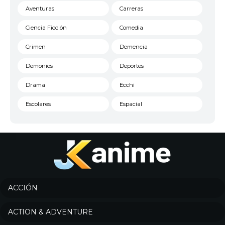
Aventuras
Carreras
Ciencia Ficción
Comedia
Crimen
Demencia
Demonios
Deportes
Drama
Ecchi
Escolares
Espacial
Familia
Fantasía
Harem
Historico
Infantil
Josei
Juegos
Kids
ACCIÓN
Magia
Mecha
ACTION & ADVENTURE
Militar
Misterio