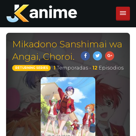
Mikadono Sanshimai wa
Angai, Choroi.
1
Temporadas -
12
Episodios
RETURNING SERIES