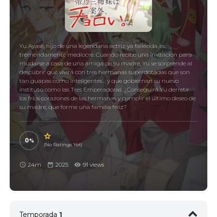
Yu Ayase, hijo de una legendaria actriz ya fallecida, es
tremendamente mediocre. Cuando recibe una invitación para
mudarse a casa de una amiga de su madre, Yu se sorprende al
descubrir que vivirá con tres hermanas superdotadas que son
tan guapas como inteligentes… y que gobiernan su nuevo
instituto como las Tres Emperadoras. ¿Conseguirá Yu derretir
los fríos corazones de las hermanas y cumplir el último deseo de
su madre, que forme una familia feliz?
0
(No Ratings Yet)
24m
2025
91 views
Temporada
1