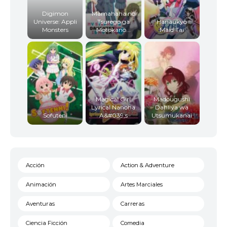
Digimon
Mamahaha no
Universe: Appli
Tsurego ga
Hanaukyo
Monsters
Motokano...
Maid Tai
Magical Girl
Madougushi
Lyrical Nanoha
Dahliya wa
Sofuteni
A&#039;s
Utsumukanai
Acción
Action & Adventure
Animación
Artes Marciales
Aventuras
Carreras
Ciencia Ficción
Comedia