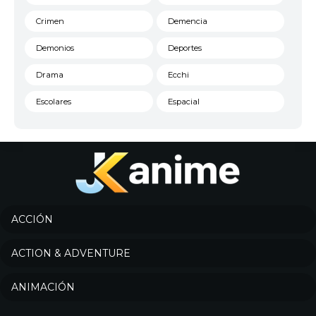
Crimen
Demencia
Demonios
Deportes
Drama
Ecchi
Escolares
Espacial
Familia
Fantasía
Harem
Historico
Infantil
Josei
Juegos
Kids
ACCIÓN
Magia
Mecha
ACTION & ADVENTURE
Militar
Misterio
ANIMACIÓN
Música
Parodia