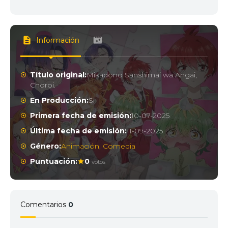
Información
Título original:
Mikadono Sanshimai wa Angai,
Choroi.
En Producción:
Sí
Primera fecha de emisión:
10-07-2025
Última fecha de emisión:
11-09-2025
Género:
Animación
,
Comedia
Puntuación:
0
votos
Comentarios
0