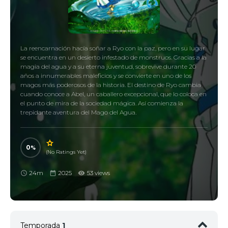
La reencarnación hacía soñar a Ryo con la paz, pero en su lugar
se encuentra en un desierto infestado de monstruos. Gracias a la
magia del agua y a su eterna juventud, sobrevive durante 20
años a innumerables maleficios y se convierte en uno de los
magos más poderosos de la historia. El destino de Ryo cambia
cuando conoce a Abel, un caballero excepcional, que lo coloca en
el punto de mira de la sociedad mágica. Así comienza la
trepidante aventura del Mago del Agua.
0
(No Ratings Yet)
24m
2025
53 views
Temporada
1