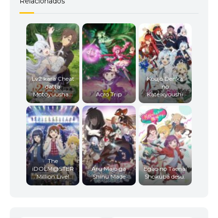
Relacionados
Lv2 kara Cheat
Koujo Denka
datta
no
Motoyuusha...
Acro Trip
Kateikyoushi
The
iDOLM@STER
Aru Majo ga
Egao no Taenai
Million Live!
Shinu Made
Shokuba desu.