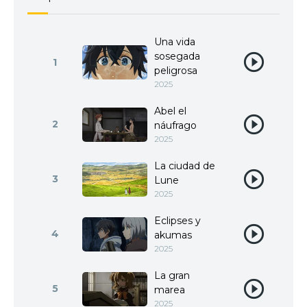
Una vida
sosegada
1
peligrosa
2025
Abel el
2
náufrago
2025
La ciudad de
3
Lune
2025
Eclipses y
4
akumas
2025
La gran
5
marea
2025