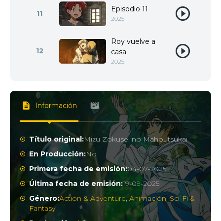
Episodio 11
11
2025
Roy vuelve a
12
casa
2025
Información
Título original:
Mizu Zokusei no Mahoutsukai
En Producción:
No
Primera fecha de emisión:
04-07-2025
Última fecha de emisión:
19-09-2025
Género:
Action & Adventure
,
Animación
,
Sci-Fi &
Fantasy