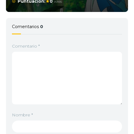
Puntuación:
0
votos
Comentarios
0
Comentario
*
Nombre
*