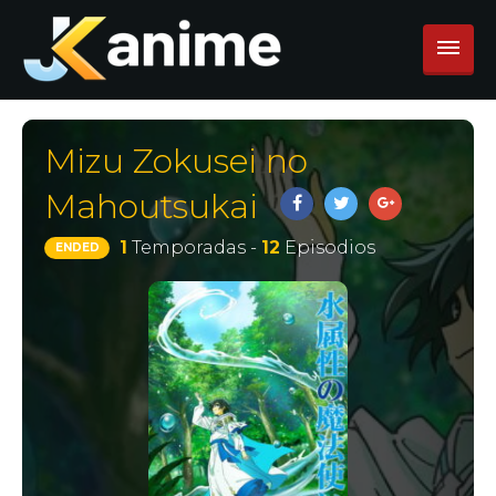
Mizu Zokusei no
Mahoutsukai
1
Temporadas -
12
Episodios
ENDED