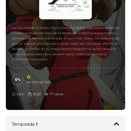
La rica heredera Reiko Hosho vive una doble vida como detective
novata, trabajando bajo las órdenes del inspector Kazamatsuri,
también de familia adinerada. Al terminar, Reiko cambia el traje
por un vestido precioso para cenar cada día. Los casos difíciles la
obligan a confiar en su mayordomo Kageyama, quien se burla
de su incapacidad para resolver casos, mientras lo hace él
mismo con brillantez.
0
(No Ratings Yet)
23m
2025
77 views
Temporada
1