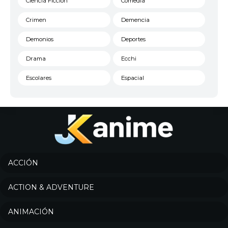
Ciencia Ficción
Comedia
Crimen
Demencia
Demonios
Deportes
Drama
Ecchi
Escolares
Espacial
Familia
Fantasía
Harem
Historico
Infantil
Josei
Juegos
Kids
ACCIÓN
Magia
Mecha
ACTION & ADVENTURE
Militar
Misterio
ANIMACIÓN
Música
Parodia