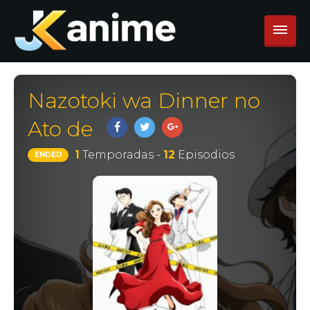
Nazotoki wa Dinner no
Ato de
1
Temporadas -
12
Episodios
ENDED