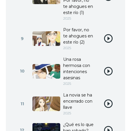
Por favor, no
te ahogues en
este río (1)
2025
Por favor, no
te ahogues en
9
este río (2)
2025
Una rosa
hermosa con
10
intenciones
asesinas
2025
La novia se ha
encerrado con
11
llave
2025
¿Qué es lo que
12
han robado?