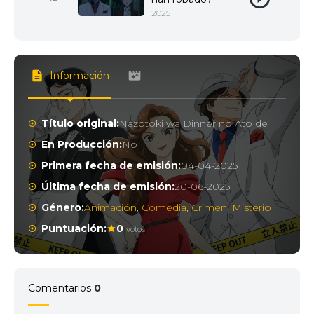
2025
Información
Título original:
Nazotoki wa Dinner no Ato de
En Producción:
No
Primera fecha de emisión:
04-04-2025
Última fecha de emisión:
20-06-2025
Género:
Animación
,
Comedia
,
Crimen
,
Misterio
Puntuación:
0
votos
Comentarios
0