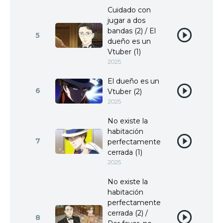
Cuidado con
jugar a dos
bandas (2) / El
5
dueño es un
Vtuber (1)
2025
El dueño es un
6
Vtuber (2)
2025
No existe la
habitación
7
perfectamente
cerrada (1)
2025
No existe la
habitación
perfectamente
cerrada (2) /
8