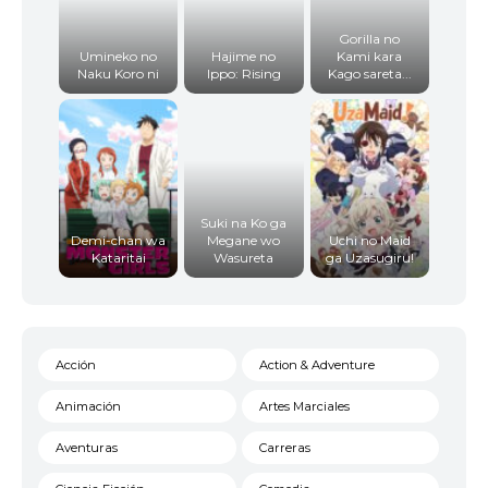
Gorilla no
Umineko no
Hajime no
Kami kara
Naku Koro ni
Ippo: Rising
Kago sareta...
Suki na Ko ga
Demi-chan wa
Megane wo
Uchi no Maid
Kataritai
Wasureta
ga Uzasugiru!
Acción
Action & Adventure
Animación
Artes Marciales
Aventuras
Carreras