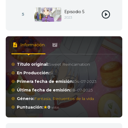
Episodio 5
5
2023
Información
Título original:
Sweet Reincarnation
En Producción:
Sí
Primera fecha de emisión:
04-07-2023
Última fecha de emisión:
18-07-2023
Género:
Fantasía
,
Recuentos de la vida
Puntuación:
0
votos