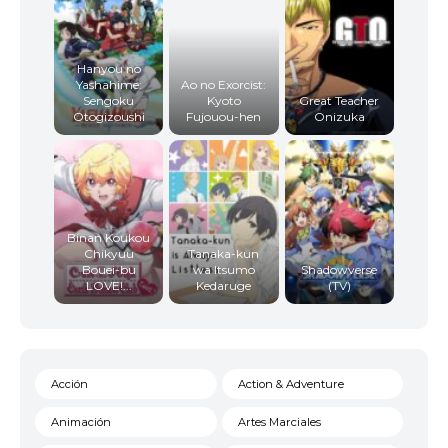
Hanyou no
Yashahime:
Ao no Exorcist:
Sengoku
Kyoto
Great Teacher
Otogizoushi
Fujouou-hen
Onizuka
Binan Koukou
Chikyuu
Tanaka-kun
Bouei-bu
wa Itsumo
Shadowverse
LOVE!...
Kedaruge
(TV)
Acción
Action & Adventure
Animación
Artes Marciales