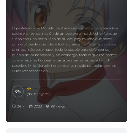
El pastelero Mille Morteln, de 9 años, es a la vez el heredero de su
padre y la reencarnación de un pastelero insatisfecho. Aunque
sueña con una tierra llena de dulces, ¡hay mucho que hacer
primero! Desde aprender a luchar, hasta controlar sus nuevos
talentos mágicos y hacer todo lo posible para defender su
pueblo de los bandidos, y, sin embargo, todo lo que realmente
quiere hacer es hornear la tarta de manzana perfecta… El
pastelero Mille Morteln tiene mucho trabajo por delante en su
Dulce Reencarnación. –
0
(No Ratings Yet)
24m
2023
99 views