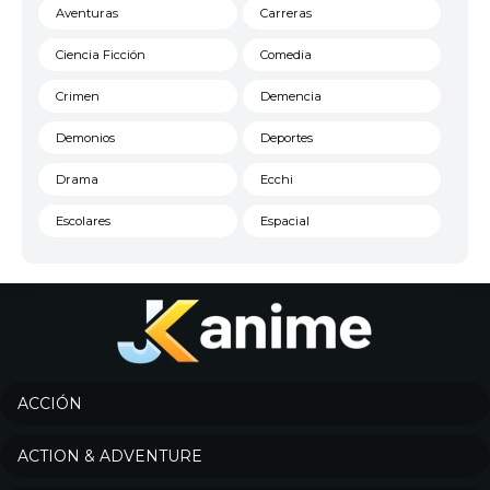
Aventuras
Carreras
Ciencia Ficción
Comedia
Crimen
Demencia
Demonios
Deportes
Drama
Ecchi
Escolares
Espacial
Familia
Fantasía
Harem
Historico
Infantil
Josei
Juegos
Kids
ACCIÓN
Magia
Mecha
ACTION & ADVENTURE
Militar
Misterio