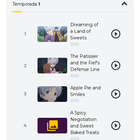
Temporada
1
Dreaming of
a Land of
1
Sweets
2023
The Patissier
and the Fief's
2
Defense Line
2023
Apple Pie and
3
Smiles
2023
A Spicy
Negotiation
4
and Sweet
Baked Treats
2023