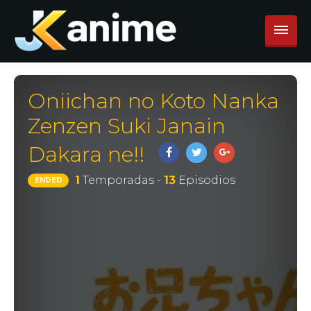
Oniichan no Koto Nanka
Zenzen Suki Janain
Dakara ne!!
1
Temporadas -
13
Episodios
ENDED