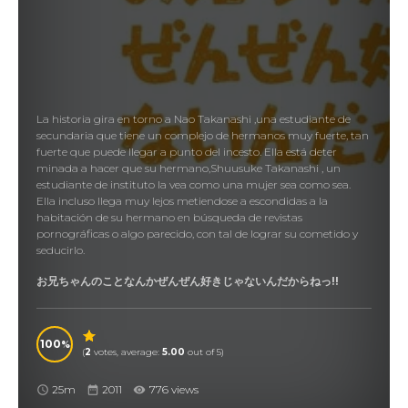
La historia gira en torno a Nao Takanashi ,una estudiante de
secundaria que tiene un complejo de hermanos muy fuerte, tan
fuerte que puede llegar a punto del incesto. Ella está deter
minada a hacer que su hermano,Shuusuke Takanashi , un
estudiante de instituto la vea como una mujer sea como sea.
Ella incluso llega muy lejos metiendose a escondidas a la
habitación de su hermano en búsqueda de revistas
pornográficas o algo parecido, con tal de lograr su cometido y
seducirlo.
お兄ちゃんのことなんかぜんぜん好きじゃないんだからねっ!!
100
(
2
votes, average:
5.00
out of 5)
25m
2011
776 views