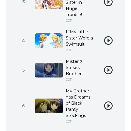
3
Sister in
Huge
Trouble!
2011
If My Little
Sister Wore a
4
Swimsuit
2011
Mister X
Strikes
5
Brother!
2011
My Brother
has Dreams
of Black
6
Panty
Stockings
2011