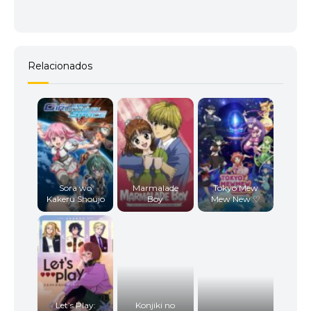
Relacionados
Sora wo
Marmalade
Tokyo Mew
Kakeru Shoujo
Boy
Mew New ♡
Let’s Play:
Konjiki no