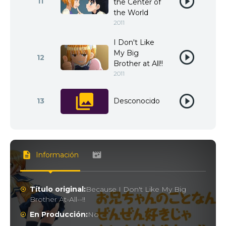
11
the Center of
the World
2011
I Don't Like
My Big
12
Brother at All!!
2011
13
Desconocido
Información
Título original:
Because I Don't Like My Big
Brother At-All--!!
En Producción:
No