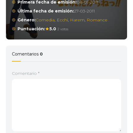
Primera fecha de emisión:
08-01-2011
Última fecha de emisión:
27-03-2011
Género:
Comedia
,
Ecchi
,
Harem
,
Romance
Puntuación:
5.0
2 votos
Comentarios
0
Comentario
*