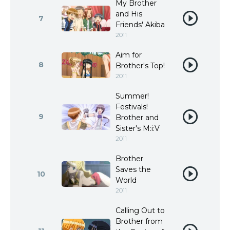
My Brother
and His
7
Friends' Akiba
2011
Aim for
8
Brother's Top!
2011
Summer!
Festivals!
9
Brother and
Sister's M:i:V
2011
Brother
Saves the
10
World
2011
Calling Out to
Brother from