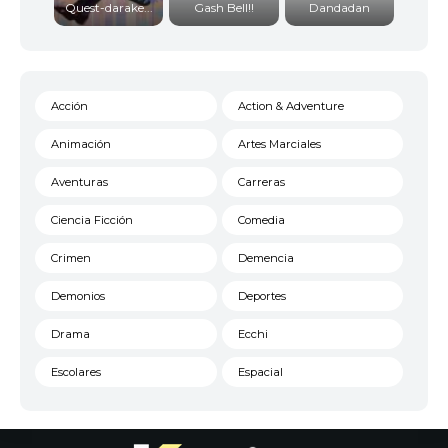
Quest-darake...
Gash Bell!!
Dandadan
Acción
Action & Adventure
Animación
Artes Marciales
Aventuras
Carreras
Ciencia Ficción
Comedia
Crimen
Demencia
Demonios
Deportes
Drama
Ecchi
Escolares
Espacial
Familia
Fantasía