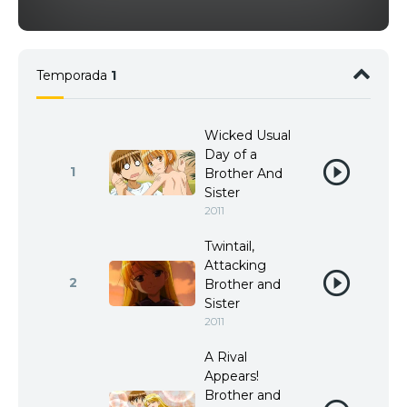
Temporada
1
Wicked Usual
Day of a
1
Brother And
Sister
2011
Twintail,
Attacking
2
Brother and
Sister
2011
A Rival
Appears!
Brother and